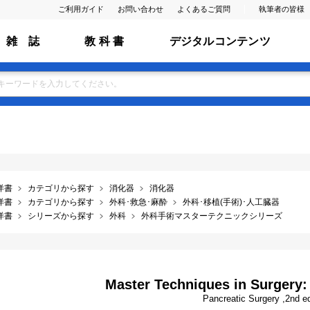
ご利用ガイド
お問い合わせ
よくあるご質問
執筆者の皆様
雑 誌
教 科 書
デジタルコンテンツ
洋書
カテゴリから探す
消化器
消化器
洋書
カテゴリから探す
外科･救急･麻酔
外科･移植(手術)･人工臓器
洋書
シリーズから探す
外科
外科手術マスターテクニックシリーズ
Master Techniques in Surgery:
Pancreatic Surgery ,2nd e