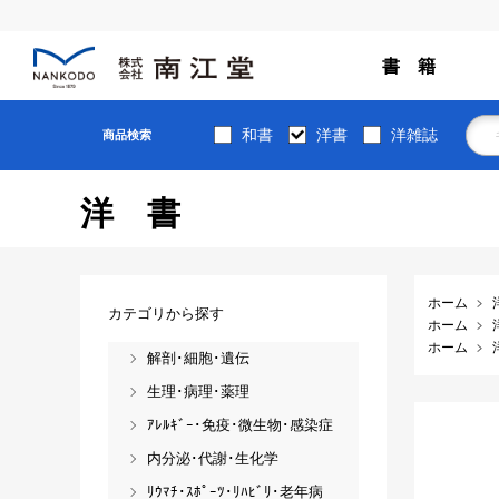
書 籍
和書
洋書
洋雑誌
商品検索
洋書
ホーム
カテゴリから探す
ホーム
ホーム
解剖･細胞･遺伝
生理･病理･薬理
ｱﾚﾙｷﾞｰ･免疫･微生物･感染症
内分泌･代謝･生化学
ﾘｳﾏﾁ･ｽﾎﾟｰﾂ･ﾘﾊﾋﾞﾘ･老年病