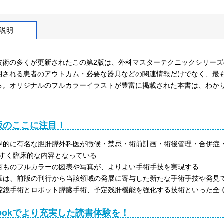
説明
技術の多くが更新されたこの第2版は、外科マスターテクニックシリー
期される患者のアウトカム・必要な器具などの関連情報だけでなく、最
る。オリジナルのフルカラーイラストが豊富に掲載された本書は、わか
版のここに注目！
界的に有名な胆肝膵外科医が徴候・禁忌・術前計画・術後管理・合併症
すく臨床的な内容となっている
百ものフルカラーの図表や写真が、よりよい手術手技を実現する
章は、前版の刊行から当該領域の発展に寄与した新たな手術手技や発見
腔鏡手術とロボット膵臓手術、予定残肝機能を強化する技術といった全
Bookでより充実した読書体験を！