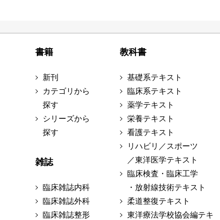
書籍
教科書
新刊
基礎系テキスト
カテゴリから
臨床系テキスト
探す
薬学テキスト
シリーズから
栄養テキスト
探す
看護テキスト
リハビリ／スポーツ
／東洋医学テキスト
雑誌
臨床検査・臨床工学
臨床雑誌内科
・放射線技術テキスト
臨床雑誌外科
柔道整復テキスト
臨床雑誌整形
東洋療法学校協会編テキ