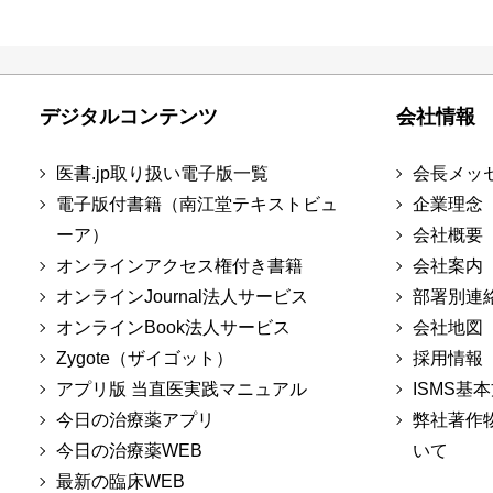
デジタルコンテンツ
会社情報
医書.jp取り扱い電子版一覧
会長メッ
電子版付書籍（南江堂テキストビュ
企業理念
ーア）
会社概要
オンラインアクセス権付き書籍
会社案内
オンラインJournal法人サービス
部署別連
オンラインBook法人サービス
会社地図
Zygote（ザイゴット）
採用情報
アプリ版 当直医実践マニュアル
ISMS基
今日の治療薬アプリ
弊社著作
今日の治療薬WEB
いて
最新の臨床WEB