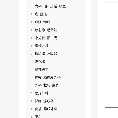
内科一般･診断･検査
癌･腫瘍
血液･輸血
放射線･超音波
小児科･新生児
産婦人科
循環器･呼吸器
消化器
精神医学
神経･脳神経外科
外科･救急･麻酔
整形外科
腎臓･泌尿器
皮膚･形成外科
眼科