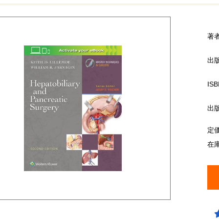
著
出
ISB
出
定
在