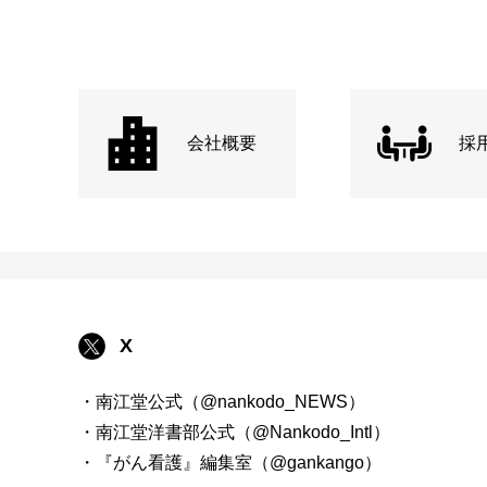
会社概要
採
X
・南江堂公式（@nankodo_NEWS）
・南江堂洋書部公式（@Nankodo_Intl）
・『がん看護』編集室（@gankango）