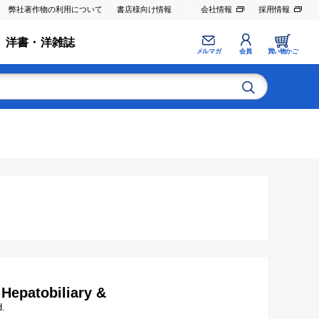
弊社著作物の利用について
書店様向け情報
会社情報
採用情報
洋書・洋雑誌
メルマガ
会員
買い物かご
 Hepatobiliary &
d.