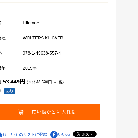
者
: Lillemoe
版社
: WOLTERS KLUWER
N
: 978-1-49638-557-4
版年
: 2019年
53,449円
価
(本体48,590円 ＋ 税)
庫
ほしいものリストに登録
いいね