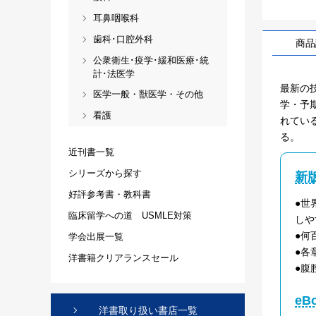
耳鼻咽喉科
歯科･口腔外科
商品
公衆衛生･疫学･緩和医療･統
計･法医学
最新の
医学一般・獣医学・その他
学・予
看護
れてい
る。
近刊書一覧
シリーズから探す
新
好評参考書・教科書
●世
臨床留学への道 USMLE対策
しや
●何
学会出展一覧
●各
洋書籍クリアランスセール
●腹
e
洋書取り扱い書店一覧