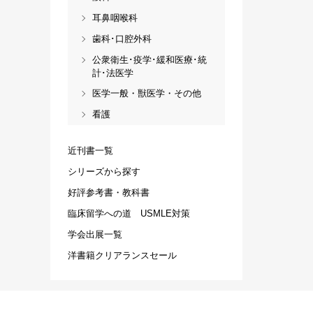
耳鼻咽喉科
歯科･口腔外科
公衆衛生･疫学･緩和医療･統
計･法医学
医学一般・獣医学・その他
看護
近刊書一覧
シリーズから探す
好評参考書・教科書
臨床留学への道 USMLE対策
学会出展一覧
洋書籍クリアランスセール