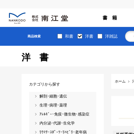
書 籍
和書
洋書
洋雑誌
商品検索
洋書
ホーム
カテゴリから探す
解剖･細胞･遺伝
生理･病理･薬理
ｱﾚﾙｷﾞｰ･免疫･微生物･感染症
内分泌･代謝･生化学
ﾘｳﾏﾁ･ｽﾎﾟｰﾂ･ﾘﾊﾋﾞﾘ･老年病