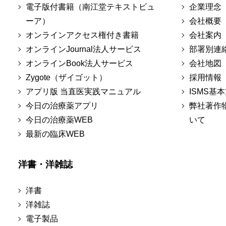
電子版付書籍（南江堂テキストビュ
企業理念
ーア）
会社概要
オンラインアクセス権付き書籍
会社案内
オンラインJournal法人サービス
部署別連
オンラインBook法人サービス
会社地図
Zygote（ザイゴット）
採用情報
アプリ版 当直医実践マニュアル
ISMS基
今日の治療薬アプリ
弊社著作
今日の治療薬WEB
いて
最新の臨床WEB
洋書・洋雑誌
洋書
洋雑誌
電子製品