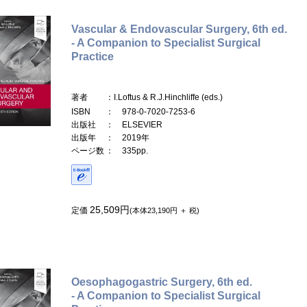
Vascular & Endovascular Surgery, 6th ed.
- A Companion to Specialist Surgical
Practice
著者
：I.Loftus & R.J.Hinchliffe (eds.)
ISBN
： 978-0-7020-7253-6
出版社
： ELSEVIER
出版年
： 2019年
ページ数
： 335pp.
25,509円
定価
(本体23,190円 ＋ 税)
Oesophagogastric Surgery, 6th ed.
- A Companion to Specialist Surgical