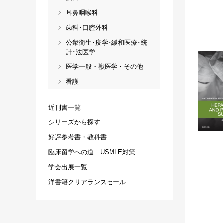
耳鼻咽喉科
歯科･口腔外科
公衆衛生･疫学･緩和医療･統
計･法医学
医学一般・獣医学・その他
看護
近刊書一覧
シリーズから探す
好評参考書・教科書
臨床留学への道 USMLE対策
学会出展一覧
洋書籍クリアランスセール