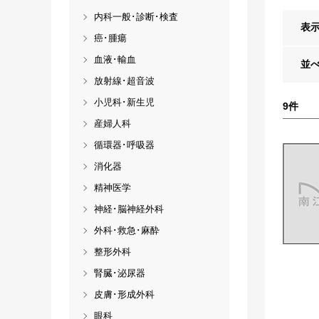
内科一般･診断･検査
表
癌･腫瘍
血液･輸血
並
放射線･超音波
小児科･新生児
9
件
産婦人科
循環器･呼吸器
消化器
精神医学
神経･脳神経外科
外科･救急･麻酔
整形外科
腎臓･泌尿器
皮膚･形成外科
眼科