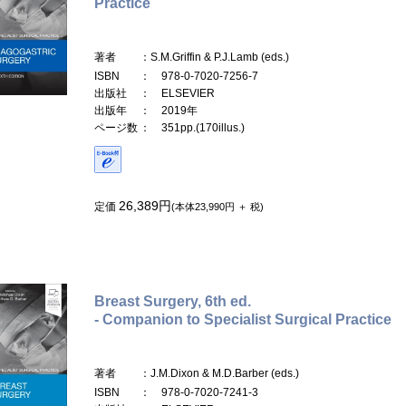
Practice
著者
：S.M.Griffin & P.J.Lamb (eds.)
ISBN
： 978-0-7020-7256-7
出版社
： ELSEVIER
出版年
： 2019年
ページ数
： 351pp.(170illus.)
26,389円
定価
(本体23,990円 ＋ 税)
Breast Surgery, 6th ed.
- Companion to Specialist Surgical Practice
著者
：J.M.Dixon & M.D.Barber (eds.)
ISBN
： 978-0-7020-7241-3