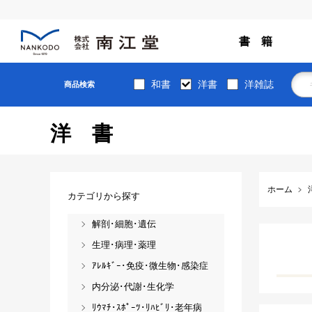
書 籍
和書
洋書
洋雑誌
商品検索
洋書
ホーム
カテゴリから探す
解剖･細胞･遺伝
生理･病理･薬理
ｱﾚﾙｷﾞｰ･免疫･微生物･感染症
内分泌･代謝･生化学
ﾘｳﾏﾁ･ｽﾎﾟｰﾂ･ﾘﾊﾋﾞﾘ･老年病