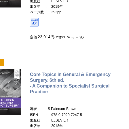
出版社
： ELSEVIER
出版年
： 2019年
ページ数
： 292pp.
23,914円
定価
(本体21,740円 ＋ 税)
Core Topics in General & Emergency
Surgery, 6th ed.
- A Companion to Specialist Surgical
Practice
著者
：S.Paterson-Brown
ISBN
： 978-0-7020-7247-5
出版社
： ELSEVIER
出版年
： 2018年