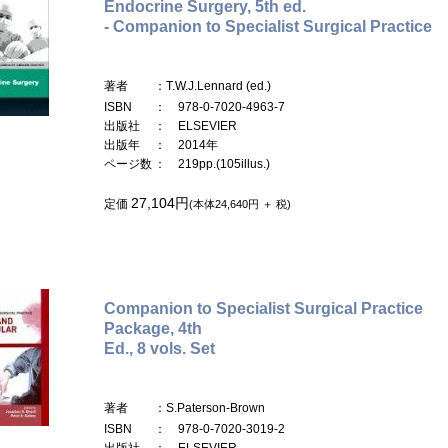
Endocrine Surgery, 5th ed.
- Companion to Specialist Surgical Practice
著者
：T.W.J.Lennard (ed.)
ISBN
： 978-0-7020-4963-7
出版社
： ELSEVIER
出版年
： 2014年
ページ数
： 219pp.(105illus.)
27,104円
定価
(本体24,640円 ＋ 税)
Companion to Specialist Surgical Practice
Package, 4th
Ed., 8 vols. Set
著者
：S.Paterson-Brown
ISBN
： 978-0-7020-3019-2
出版社
： ELSEVIER