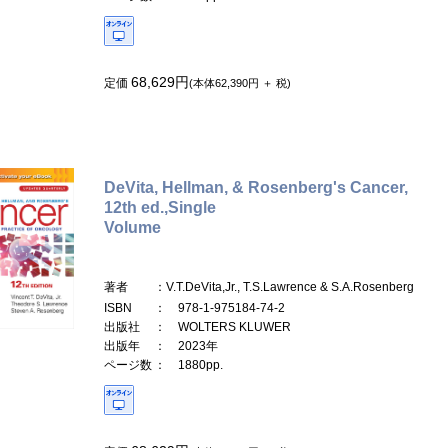
68,629円
定価
(本体62,390円 ＋ 税)
DeVita, Hellman, & Rosenberg's Cancer,
12th ed.,Single
Volume
著者
：V.T.DeVita,Jr., T.S.Lawrence & S.A.Rosenberg
ISBN
： 978-1-975184-74-2
出版社
： WOLTERS KLUWER
出版年
： 2023年
ページ数
： 1880pp.