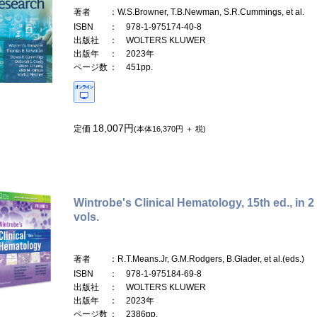
著者
：W.S.Browner, T.B.Newman, S.R.Cummings, et al.
ISBN
： 978-1-975174-40-8
出版社
： WOLTERS KLUWER
出版年
： 2023年
ページ数
： 451pp.
18,007円
定価
(本体16,370円 ＋ 税)
Wintrobe's Clinical Hematology, 15th ed., in 2
vols.
著者
：R.T.Means.Jr, G.M.Rodgers, B.Glader, et al.(eds.)
ISBN
： 978-1-975184-69-8
出版社
： WOLTERS KLUWER
出版年
： 2023年
ページ数
： 2386pp.