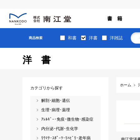
書 籍
和書
洋書
洋雑誌
商品検索
洋書
ホーム
カテゴリから探す
解剖･細胞･遺伝
生理･病理･薬理
ｱﾚﾙｷﾞｰ･免疫･微生物･感染症
内分泌･代謝･生化学
ﾘｳﾏﾁ･ｽﾎﾟｰﾂ･ﾘﾊﾋﾞﾘ･老年病
南江堂洋