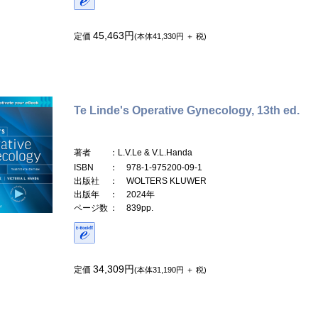
45,463円
定価
(本体41,330円 ＋ 税)
Te Linde's Operative Gynecology, 13th ed.
著者
：L.V.Le & V.L.Handa
ISBN
： 978-1-975200-09-1
出版社
： WOLTERS KLUWER
出版年
： 2024年
ページ数
： 839pp.
34,309円
定価
(本体31,190円 ＋ 税)