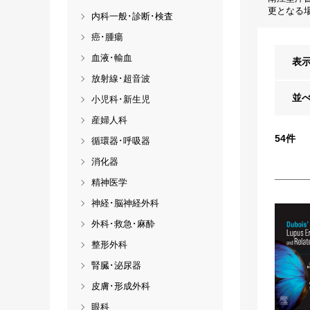
更となる
内科一般･診断･検査
癌･腫瘍
血液･輸血
表
放射線･超音波
並
小児科･新生児
産婦人科
54
件
循環器･呼吸器
消化器
精神医学
神経･脳神経外科
外科･救急･麻酔
整形外科
腎臓･泌尿器
皮膚･形成外科
眼科