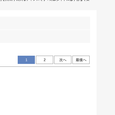
1
2
次へ
最後へ