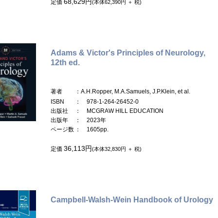
68,629円
定価
(本体62,390円 ＋ 税)
Adams & Victor's Principles of Neurology,
12th ed.
著者
：A.H.Ropper, M.A.Samuels, J.P.Klein, et al.
ISBN
： 978-1-264-26452-0
出版社
： MCGRAW HILL EDUCATION
出版年
： 2023年
ページ数
： 1605pp.
36,113円
定価
(本体32,830円 ＋ 税)
Campbell-Walsh-Wein Handbook of Urology