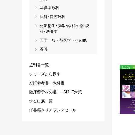
耳鼻咽喉科
歯科･口腔外科
公衆衛生･疫学･緩和医療･統
計･法医学
医学一般・獣医学・その他
看護
近刊書一覧
シリーズから探す
好評参考書・教科書
臨床留学への道 USMLE対策
学会出展一覧
洋書籍クリアランスセール