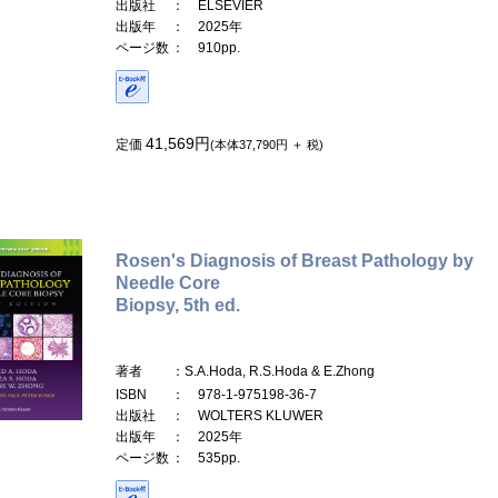
出版社
： ELSEVIER
出版年
： 2025年
ページ数
： 910pp.
41,569円
定価
(本体37,790円 ＋ 税)
Rosen's Diagnosis of Breast Pathology by
Needle Core
Biopsy, 5th ed.
著者
：S.A.Hoda, R.S.Hoda & E.Zhong
ISBN
： 978-1-975198-36-7
出版社
： WOLTERS KLUWER
出版年
： 2025年
ページ数
： 535pp.