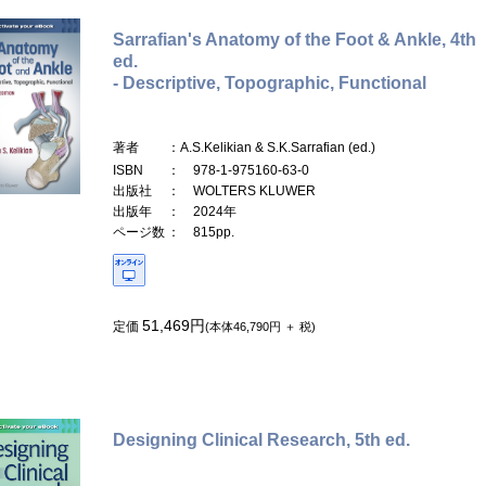
Sarrafian's Anatomy of the Foot & Ankle, 4th
ed.
- Descriptive, Topographic, Functional
著者
：A.S.Kelikian & S.K.Sarrafian (ed.)
ISBN
： 978-1-975160-63-0
出版社
： WOLTERS KLUWER
出版年
： 2024年
ページ数
： 815pp.
51,469円
定価
(本体46,790円 ＋ 税)
Designing Clinical Research, 5th ed.