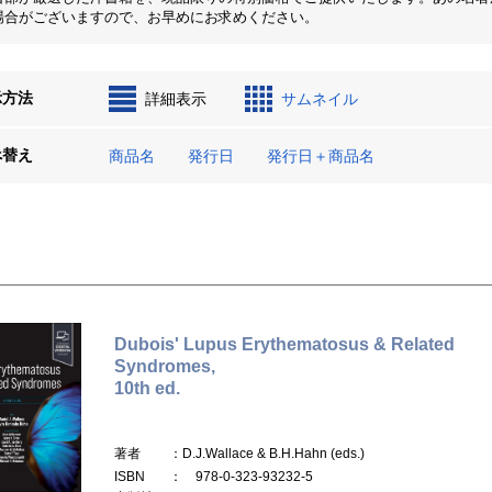
場合がございますので、お早めにお求めください。
示方法
詳細表示
サムネイル
べ替え
商品名
発行日
発行日＋商品名
Dubois' Lupus Erythematosus & Related
Syndromes,
10th ed.
著者
：D.J.Wallace & B.H.Hahn (eds.)
ISBN
： 978-0-323-93232-5