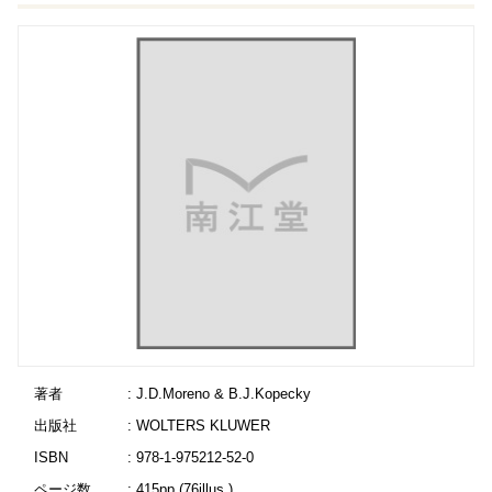
著者
: J.D.Moreno & B.J.Kopecky
出版社
: WOLTERS KLUWER
ISBN
: 978-1-975212-52-0
ページ数
: 415pp.(76illus.)