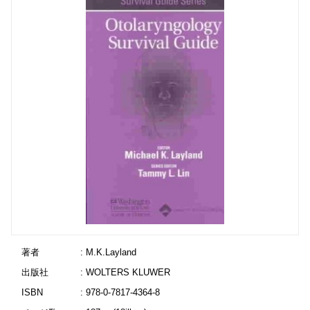
著者
: M.K.Layland
出版社
: WOLTERS KLUWER
ISBN
: 978-0-7817-4364-8