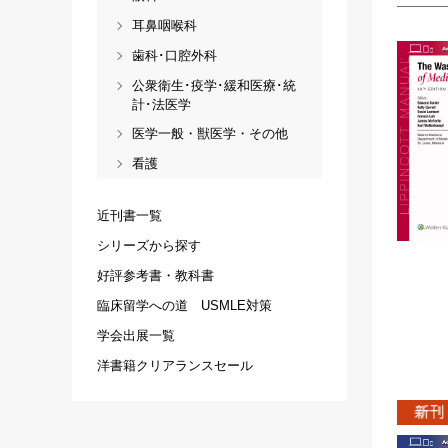
耳鼻咽喉科
歯科･口腔外科
公衆衛生･疫学･緩和医療･統
計･法医学
医学一般・獣医学・その他
看護
近刊書一覧
シリーズから探す
好評参考書・教科書
臨床留学への道 USMLE対策
学会出展一覧
洋書籍クリアランスセール