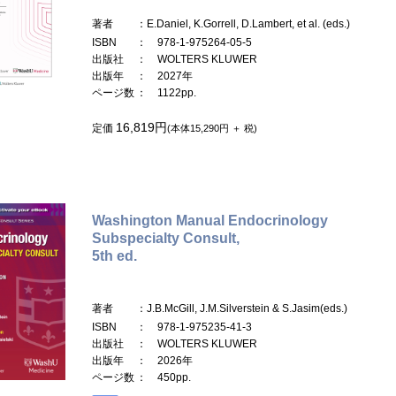
著者
：E.Daniel, K.Gorrell, D.Lambert, et al. (eds.)
ISBN
： 978-1-975264-05-5
出版社
： WOLTERS KLUWER
出版年
： 2027年
ページ数
： 1122pp.
16,819円
定価
(本体15,290円 ＋ 税)
Washington Manual Endocrinology
Subspecialty Consult,
5th ed.
著者
：J.B.McGill, J.M.Silverstein & S.Jasim(eds.)
ISBN
： 978-1-975235-41-3
出版社
： WOLTERS KLUWER
出版年
： 2026年
ページ数
： 450pp.