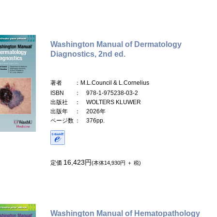
Washington Manual of Dermatology
Diagnostics, 2nd ed.
著者
：M.L.Council & L.Cornelius
ISBN
： 978-1-975238-03-2
出版社
： WOLTERS KLUWER
出版年
： 2026年
ページ数
： 376pp.
16,423円
定価
(本体14,930円 ＋ 税)
Washington Manual of Hematopathology