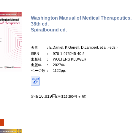
Washington Manual of Medical Therapeutics,
38th ed.
Spiralbound ed.
著者
：E.Daniel, K.Gorrell, D.Lambert, et al. (eds.)
ISBN
： 978-1-975245-40-5
出版社
： WOLTERS KLUWER
出版年
： 2027年
ページ数
： 1122pp.
16,819円
定価
(本体15,290円 ＋ 税)