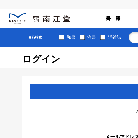
書 籍
和書
洋書
洋雑誌
商品検索
ログイン
メールアドレ