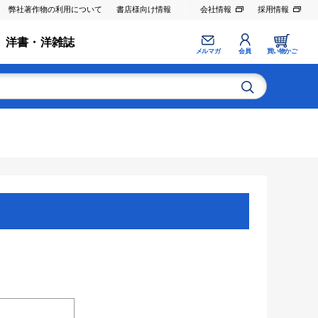
弊社著作物の利用について
書店様向け情報
会社情報
採用情報
洋書・洋雑誌
メルマガ
会員
買い物かご
。