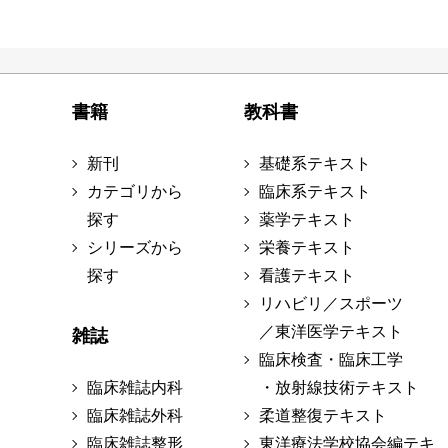
書籍
教科書
新刊
基礎系テキスト
カテゴリから
臨床系テキスト
探す
薬学テキスト
シリーズから
栄養テキスト
探す
看護テキスト
リハビリ／スポーツ
／東洋医学テキスト
雑誌
臨床検査・臨床工学
臨床雑誌内科
・放射線技術テキスト
臨床雑誌外科
柔道整復テキスト
臨床雑誌整形
東洋療法学校協会編テキ