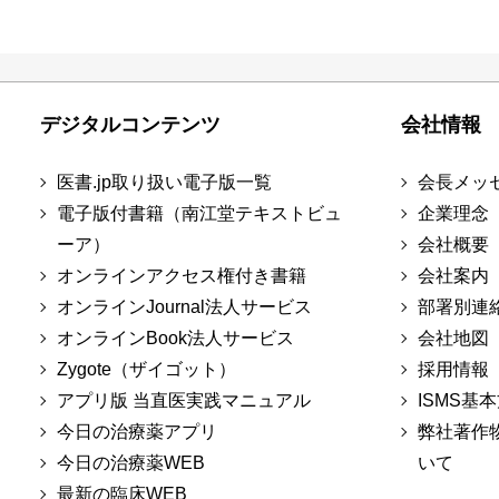
デジタルコンテンツ
会社情報
医書.jp取り扱い電子版一覧
会長メッ
電子版付書籍（南江堂テキストビュ
企業理念
ーア）
会社概要
オンラインアクセス権付き書籍
会社案内
オンラインJournal法人サービス
部署別連
オンラインBook法人サービス
会社地図
Zygote（ザイゴット）
採用情報
アプリ版 当直医実践マニュアル
ISMS基
今日の治療薬アプリ
弊社著作
今日の治療薬WEB
いて
最新の臨床WEB