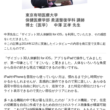
中澤先生に『ザイゴット3D人体解剖 for iOS』を利用していただき、その感想
をいただきました。
※この記事は2014年12月に実施したインタビューの内容を南江堂で文章に起
こしたものです。
『ザイゴット3D人体解剖 for iOS』アプリをiPadで操作してみました
が、第一印象として「すごいな」と驚きました。人体をいろいろな角度
から自分の好きな視点で確認できるのが良いですね。
iPadやiPhoneを普段から使っていない方は、慣れるまで少し時間がか
かるかもしれませんが、直感的に操作できるので実に楽しい。あらゆる
器官や部位を自由に剥がしたり、追加でき、また特定の部位だけをハイ
ライト表示できるので見たい部位がクリアにわかる。
多々ある機能の中で私が最も注目したのが「スライス機能」です。任意
の切断面を自在に作成できるため自分だけのスライス画像集が構築可能
です。これはCTやMR画像を理解するのに最適ですね。もちろんエコー