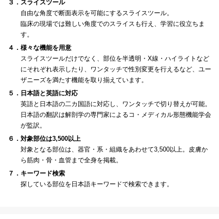
３．スライスツール
自由な角度で断面表示を可能にするスライスツール。
臨床の現場では難しい角度でのスライスも行え、学習に役立ちま
す。
４．様々な機能を用意
スライスツールだけでなく、部位を半透明・X線・ハイライトなど
にそれぞれ表示したり、ワンタッチで性別変更を行えるなど、ユー
ザニーズを満たす機能を取り揃えています。
５．日本語と英語に対応
英語と日本語の二カ国語に対応し、ワンタッチで切り替えが可能。
日本語の翻訳は解剖学の専門家によるコ・メディカル形態機能学会
が監訳。
６．対象部位は3,500以上
対象となる部位は、器官・系・組織をあわせて3,500以上。皮膚か
ら筋肉・骨・血管まで全身を掲載。
７．キーワード検索
探している部位を日本語キーワードで検索できます。