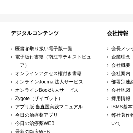
デジタルコンテンツ
会社情報
医書.jp取り扱い電子版一覧
会長メッ
電子版付書籍（南江堂テキストビュ
企業理念
ーア）
会社概要
オンラインアクセス権付き書籍
会社案内
オンラインJournal法人サービス
部署別連
オンラインBook法人サービス
会社地図
Zygote（ザイゴット）
採用情報
アプリ版 当直医実践マニュアル
ISMS基
今日の治療薬アプリ
弊社著作
今日の治療薬WEB
いて
最新の臨床WEB