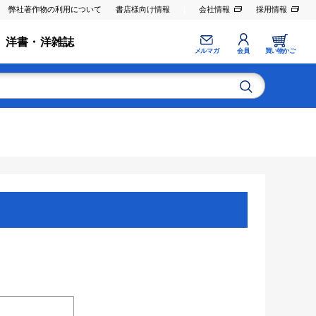
弊社著作物の利用について
書店様向け情報
会社情報
採用情報
洋書・洋雑誌
メルマガ
会員
買い物かご
。