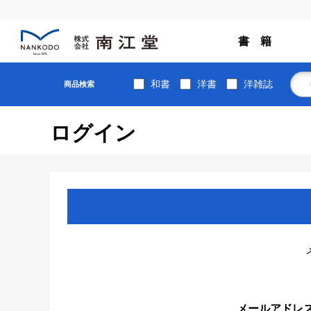
書 籍
和書
洋書
洋雑誌
商品検索
ログイン
メールアドレ