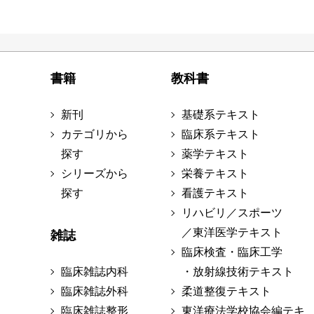
書籍
教科書
新刊
基礎系テキスト
カテゴリから
臨床系テキスト
探す
薬学テキスト
シリーズから
栄養テキスト
探す
看護テキスト
リハビリ／スポーツ
／東洋医学テキスト
雑誌
臨床検査・臨床工学
臨床雑誌内科
・放射線技術テキスト
臨床雑誌外科
柔道整復テキスト
臨床雑誌整形
東洋療法学校協会編テキ