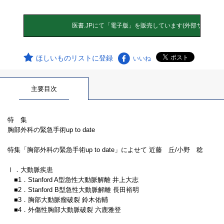
ほしいものリストに登録
いいね
主要目次
特 集
胸部外科の緊急手術up to date
特集「胸部外科の緊急手術up to date」によせて 近藤 丘/小野 稔
Ⅰ．大動脈疾患
■1．Stanford A型急性大動脈解離 井上大志
■2．Stanford B型急性大動脈解離 長田裕明
■3．胸部大動脈瘤破裂 鈴木佑輔
■4．外傷性胸部大動脈破裂 六鹿雅登