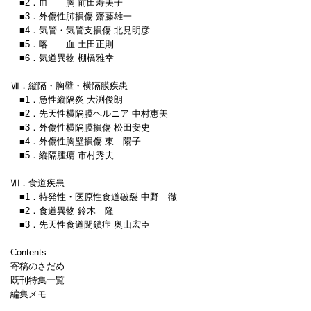
■2．血 胸 前田寿美子
■3．外傷性肺損傷 齋藤雄一
■4．気管・気管支損傷 北見明彦
■5．喀 血 土田正則
■6．気道異物 棚橋雅幸
Ⅶ．縦隔・胸壁・横隔膜疾患
■1．急性縦隔炎 大渕俊朗
■2．先天性横隔膜ヘルニア 中村恵美
■3．外傷性横隔膜損傷 松田安史
■4．外傷性胸壁損傷 東 陽子
■5．縦隔腫瘍 市村秀夫
Ⅷ．食道疾患
■1．特発性・医原性食道破裂 中野 徹
■2．食道異物 鈴木 隆
■3．先天性食道閉鎖症 奥山宏臣
Contents
寄稿のさだめ
既刊特集一覧
編集メモ