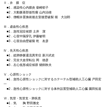
Ⅱ．弁 膜 症
■1．感染性心内膜炎 柴崎郁子
■2．大動脈基部仮性瘤 山内治雄
■3．僧帽弁置換術後左室後壁破裂 堀 大治郎
Ⅲ．虚血性心疾患
■1．急性冠症候群 土井 潔
■2．心室中隔穿孔 伊藤敏明
■3．心室自由壁破裂 乾 友彦
Ⅳ．先天性心疾患
■1．総肺静脈還流異常症 新川武史
■2．完全大血管転位 岡 徳彦
■3．左心低形成症候群 猪飼秋夫
Ⅴ．心原性ショック
■1．急性心原性ショックに対するカテーテル型補助人工心臓 戸田宏
一
■2．急性心原性ショックに対する体外設置型補助人工心臓 園田拓道
Ⅵ．気管・気管支・肺疾患
■1．気 胸 野田雅史