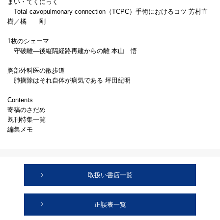
まい・てくにっく
Total cavopulmonary connection（TCPC）手術におけるコツ 芳村直
樹／橘 剛
1枚のシェーマ
守破離―後縦隔経路再建からの離 本山 悟
胸部外科医の散歩道
肺摘除はそれ自体が病気である 坪田紀明
Contents
寄稿のさだめ
既刊特集一覧
編集メモ
取扱い書店一覧
正誤表一覧