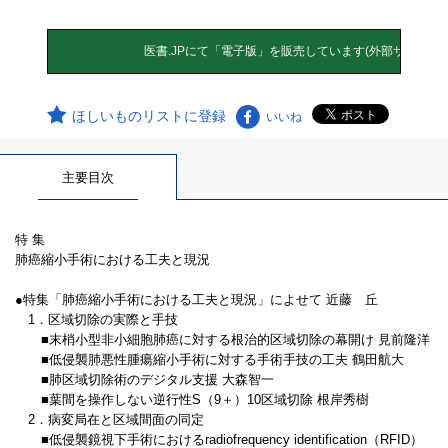
ほしいものリストに登録
いいね
主要目次
特 集
肺癌縮小手術における工夫と現況
●特集「肺癌縮小手術における工夫と現況」によせて 近藤 丘
1．区域切除の実際と手技
■末梢小型非小細胞肺癌に対する根治的区域切除の幕開け 見前隆洋
■低侵襲肺悪性腫瘍縮小手術に対する手術手技の工夫 鶴田航大
■肺区域切除術のデジタル支援 大森智一
■葉間を操作しない逆行性S（9＋）10区域切除 根岸秀樹
2．病変局在と区域間面の同定
■低侵襲鏡視下手術におけるradiofrequency identification（RFID）