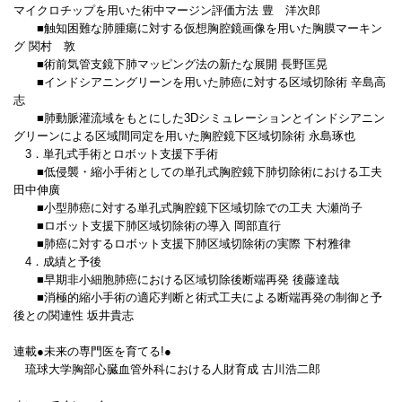
マイクロチップを用いた術中マージン評価方法 豊 洋次郎
■触知困難な肺腫瘍に対する仮想胸腔鏡画像を用いた胸膜マーキン
グ 関村 敦
■術前気管支鏡下肺マッピング法の新たな展開 長野匡晃
■インドシアニングリーンを用いた肺癌に対する区域切除術 辛島高
志
■肺動脈灌流域をもとにした3Dシミュレーションとインドシアニン
グリーンによる区域間同定を用いた胸腔鏡下区域切除術 永島琢也
3．単孔式手術とロボット支援下手術
■低侵襲・縮小手術としての単孔式胸腔鏡下肺切除術における工夫
田中伸廣
■小型肺癌に対する単孔式胸腔鏡下区域切除での工夫 大瀬尚子
■ロボット支援下肺区域切除術の導入 岡部直行
■肺癌に対するロボット支援下肺区域切除術の実際 下村雅律
4．成績と予後
■早期非小細胞肺癌における区域切除後断端再発 後藤達哉
■消極的縮小手術の適応判断と術式工夫による断端再発の制御と予
後との関連性 坂井貴志
連載●未来の専門医を育てる!●
琉球大学胸部心臓血管外科における人財育成 古川浩二郎