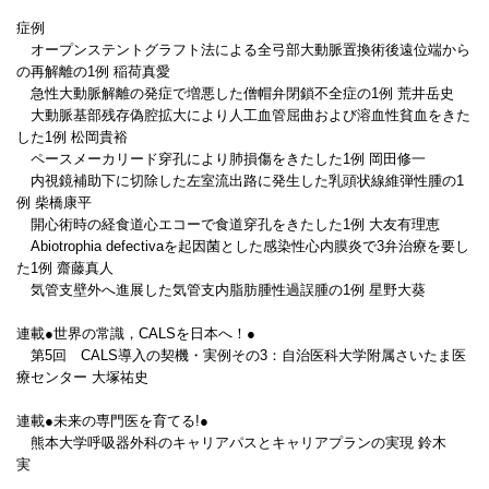
症例
オープンステントグラフト法による全弓部大動脈置換術後遠位端から
の再解離の1例 稲荷真愛
急性大動脈解離の発症で増悪した僧帽弁閉鎖不全症の1例 荒井岳史
大動脈基部残存偽腔拡大により人工血管屈曲および溶血性貧血をきた
した1例 松岡貴裕
ペースメーカリード穿孔により肺損傷をきたした1例 岡田修一
内視鏡補助下に切除した左室流出路に発生した乳頭状線維弾性腫の1
例 柴橋康平
開心術時の経食道心エコーで食道穿孔をきたした1例 大友有理恵
Abiotrophia defectivaを起因菌とした感染性心内膜炎で3弁治療を要し
た1例 齋藤真人
気管支壁外へ進展した気管支内脂肪腫性過誤腫の1例 星野大葵
連載●世界の常識，CALSを日本へ！●
第5回 CALS導入の契機・実例その3：自治医科大学附属さいたま医
療センター 大塚祐史
連載●未来の専門医を育てる!●
熊本大学呼吸器外科のキャリアパスとキャリアプランの実現 鈴木
実