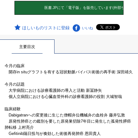
ほしいものリストに登録
いいね
主要目次
今月の臨床
開存in situグラフトを有する冠状動脈バイパス術後の再手術 深田靖久
今月の話題
大学病院における診療看護師の導入と活動 新冨静矢
個人立病院における心臓血管外科の診療看護師の役割 大城智哉
臨床経験
Dabigatranへの変更後に生じた僧帽弁位機械弁の血栓弁 藤井弘敦
原発性肺癌との鑑別を要した原発巣切除7年目に発生した孤発性膵癌
肺転移 上村亮介
Gefitinib隔日投与が奏効した術後再発肺癌 恩田貴人