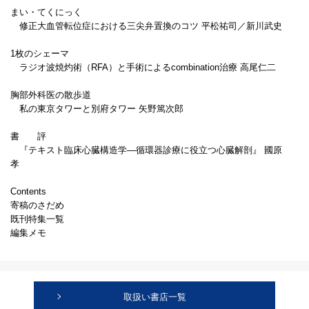
まい・てくにっく
修正大血管転位症における三尖弁置換のコツ 平松祐司／新川武史
1枚のシェーマ
ラジオ波焼灼術（RFA）と手術によるcombination治療 高尾仁二
胸部外科医の散歩道
私の東京タワーと別府タワー 矢野篤次郎
書 評
『テキスト臨床心臓構造学―循環器診療に役立つ心臓解剖』 國原
孝
Contents
寄稿のさだめ
既刊特集一覧
編集メモ
取扱い書店一覧