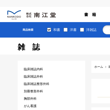
書 籍
和書
洋書
洋雑誌
商品検索
雑誌
ホーム
臨床雑誌内科
臨床雑誌外科
臨床雑誌整形外科
別冊整形外科
胸部外科
がん看護