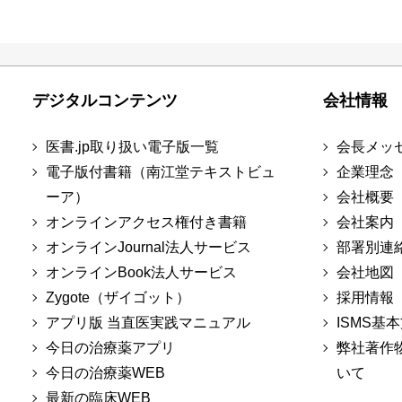
デジタルコンテンツ
会社情報
医書.jp取り扱い電子版一覧
会長メッ
電子版付書籍（南江堂テキストビュ
企業理念
ーア）
会社概要
オンラインアクセス権付き書籍
会社案内
オンラインJournal法人サービス
部署別連
オンラインBook法人サービス
会社地図
Zygote（ザイゴット）
採用情報
アプリ版 当直医実践マニュアル
ISMS基
今日の治療薬アプリ
弊社著作
今日の治療薬WEB
いて
最新の臨床WEB