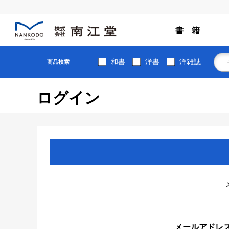
書 籍
和書
洋書
洋雑誌
商品検索
ログイン
メールアドレ