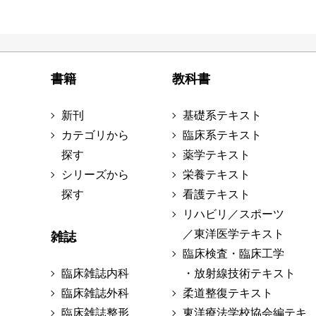
書籍
教科書
新刊
基礎系テキスト
カテゴリから
臨床系テキスト
探す
薬学テキスト
シリーズから
栄養テキスト
探す
看護テキスト
リハビリ／スポーツ
／東洋医学テキスト
雑誌
臨床検査・臨床工学
臨床雑誌内科
・放射線技術テキスト
臨床雑誌外科
柔道整復テキスト
臨床雑誌整形
東洋療法学校協会編テキ