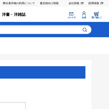
弊社著作物の利用について
書店様向け情報
会社情報
採用情報
洋書・洋雑誌
メルマガ
会員
買い物かご
。