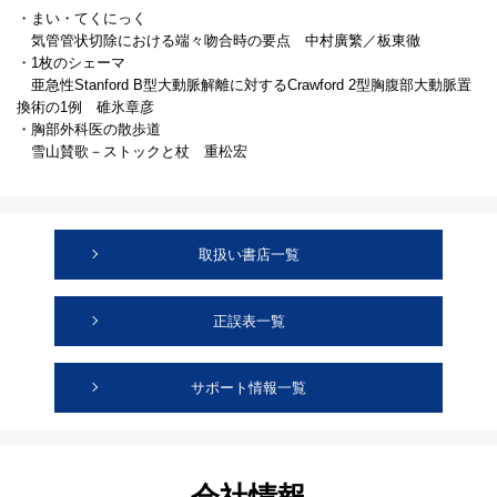
・まい・てくにっく
気管管状切除における端々吻合時の要点 中村廣繁／板東徹
・1枚のシェーマ
亜急性Stanford B型大動脈解離に対するCrawford 2型胸腹部大動脈置
換術の1例 碓氷章彦
・胸部外科医の散歩道
雪山賛歌－ストックと杖 重松宏
取扱い書店一覧
正誤表一覧
サポート情報一覧