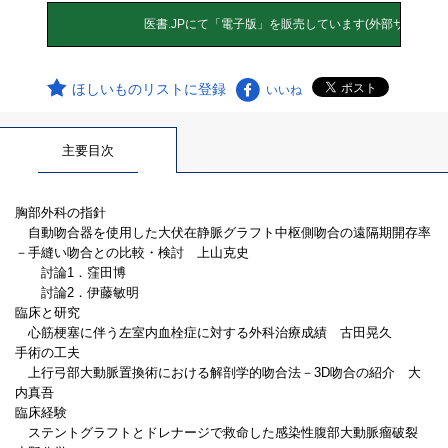
ほしいものリストに登録
いいね
主要目次
胸部外科の指針
自動吻合器を使用した大伏在静脈グラフト中枢側吻合の遠隔期開存率
－手縫い吻合との比較・検討 上山克史
討論1．窪田博
討論2．伊藤敏明
臨床と研究
心筋梗塞に伴う左室内血栓症に対する外科治療成績 古田晃久
手術の工夫
上行弓部大動脈置換術における解剖学的吻合法－3D吻合の紹介 大
内真吾
臨床経験
ステントグラフトとドレナージで救命した感染性腹部大動脈瘤破裂