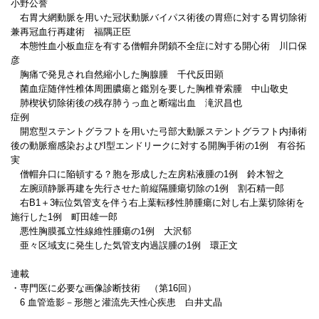
小野公誉
右胃大網動脈を用いた冠状動脈バイパス術後の胃癌に対する胃切除術
兼再冠血行再建術 福隅正臣
本態性血小板血症を有する僧帽弁閉鎖不全症に対する開心術 川口保
彦
胸痛で発見され自然縮小した胸腺腫 千代反田顕
菌血症随伴性椎体周囲膿瘍と鑑別を要した胸椎脊索腫 中山敬史
肺楔状切除術後の残存肺うっ血と断端出血 滝沢昌也
症例
開窓型ステントグラフトを用いた弓部大動脈ステントグラフト内挿術
後の動脈瘤感染およびI型エンドリークに対する開胸手術の1例 有谷拓
実
僧帽弁口に陥頓する？胞を形成した左房粘液腫の1例 鈴木智之
左腕頭静脈再建を先行させた前縦隔腫瘍切除の1例 割石精一郎
右B1＋3転位気管支を伴う右上葉転移性肺腫瘍に対し右上葉切除術を
施行した1例 町田雄一郎
悪性胸膜孤立性線維性腫瘍の1例 大沢郁
亜々区域支に発生した気管支内過誤腫の1例 環正文
連載
・専門医に必要な画像診断技術 （第16回）
6 血管造影－形態と灌流先天性心疾患 白井丈晶