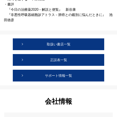
・書評
『今日の治療薬2020－解説と便覧』 新谷康
『非悪性呼吸器細胞診アトラス－肺癌との鑑別に悩んだときに』 池
田徳彦
取扱い書店一覧
正誤表一覧
サポート情報一覧
会社情報