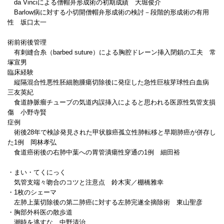
da Vinciによる僧帽弁形成術の初期成績 大堀俊介
Barlow病に対する小切開僧帽弁形成術の検討－段階的形成術の有用
性 坂口太一
術前術後管理
有刺縫合糸（barbed suture）による胸腔ドレーン挿入閉鎖の工夫 常
塚宣男
臨床経験
縦隔混合性悪性胚細胞腫瘍切除後に発症した急性巨核芽球性白血病
三友英紀
食道静脈瘤チューブの気道内誤挿入によると思われる医原性気管支損
傷 小野寺賢
症例
術後28年で検診発見された甲状腺癌孤立性肺転移と早期肺癌が併存し
た1例 岡林孝弘
食道癌術後の右肺中葉への胃管潰瘍性穿通の1例 細田裕
・まい・てくにっく
気管支端々吻合のコツと注意点 鈴木実／棚橋雅幸
・1枚のシェーマ
左肺上葉切除後の第二肺癌に対する左肺完遂全摘除術 東山聖彦
・胸部外科医の散歩道
潮時を逃すな 中野清治