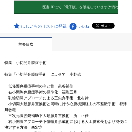
ほしいものリストに登録
いいね
主要目次
特集 小切開弁膜症手術
特集「小切開弁膜症手術」によせて 小野稔
低侵襲弁膜症手術の今と昔 泉谷裕則
右小開胸弁膜症手術の標準化 福嶌五月
乳輪切開アプローチによる三尖弁手術 北村律
小切開大動脈弁置換術と同時に行う心膜横洞経由の不整脈手術 都津
川敏範
三次元胸腔鏡補助下大動脈弁置換術 所 正佳
右小開胸アプローチ下僧帽弁形成術における人工腱索長をより簡便に
決定する方法 西宏之