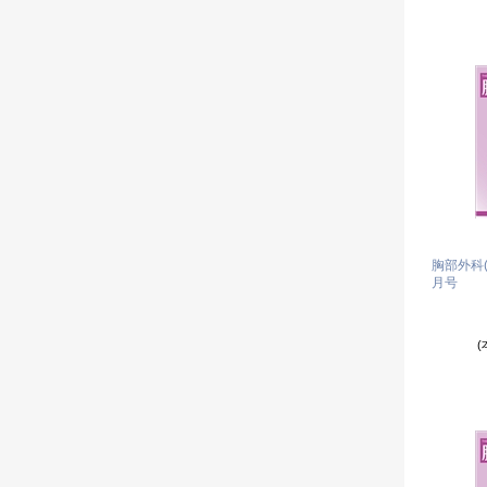
胸部外科(Vo
月号
(