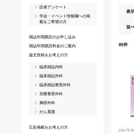
読者アンケート
表
学会・イベント情報欄への掲
載をご希望の方
並
雑誌年間購読のお申し込み
85
件
雑誌年間購読料金のご案内
論文投稿をお考えの方
臨床雑誌内科
臨床雑誌外科
臨床雑誌整形外科
別冊整形外科
胸部外科
がん看護
広告掲載をお考えの方
(Vol.75 N