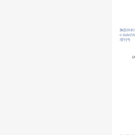
胸部外科
o date(Vo
増刊号
(