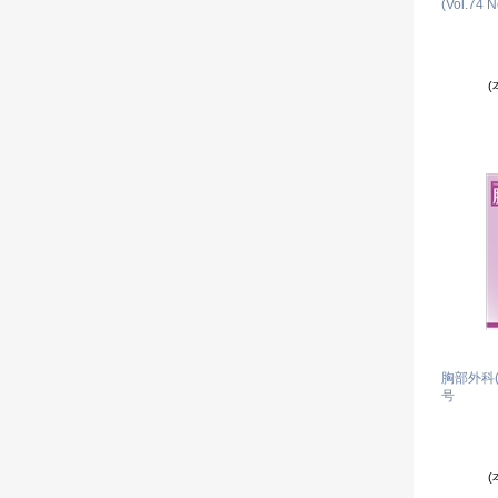
(Vol.74 N
(
胸部外科(Vo
号
(