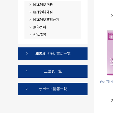
臨床雑誌内科
臨床雑誌外科
(
臨床雑誌整形外科
胸部外科
がん看護
和書取り扱い書店一覧
正誤表一覧
(Vol.75 N
サポート情報一覧
(