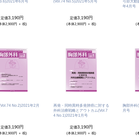
o.6)
2021年6月号
(Vol.74 No.5)
2021年5月号
弓部大動脈瘤(
年4月号
3,190円
3,190円
定価
定価
本体2,900円 ＋ 税)
(本体2,900円 ＋ 税)
(
l.74 No.2)
2021年2月
再発・同時異時多発肺癌に対する
胸部外科(Vo
外科治療戦略とアウトカム(Vol.7
月号
4 No.1)
2021年1月号
3,190円
3,190円
定価
定価
本体2,900円 ＋ 税)
(本体2,900円 ＋ 税)
(