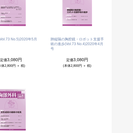
l.73 No.5)
2020年5月
肺縦隔の胸腔鏡・ロボット支援手
術の進歩(Vol.73 No.4)
2020年4月
号
3,080円
3,080円
定価
定価
本体2,800円 ＋ 税)
(本体2,800円 ＋ 税)