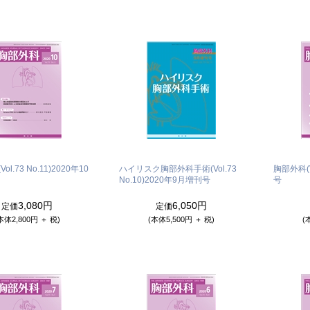
l.73 No.11)
2020年10
ハイリスク胸部外科手術(Vol.73
胸部外科(Vo
No.10)
2020年9月増刊号
号
3,080円
6,050円
定価
定価
本体2,800円 ＋ 税)
(本体5,500円 ＋ 税)
(