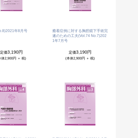
o.8)
2021年8月号
癒着症例に対する胸腔鏡下手術完
遂のための工夫(Vol.74 No.7)
202
1年7月号
3,190円
3,190円
定価
定価
本体2,900円 ＋ 税)
(本体2,900円 ＋ 税)