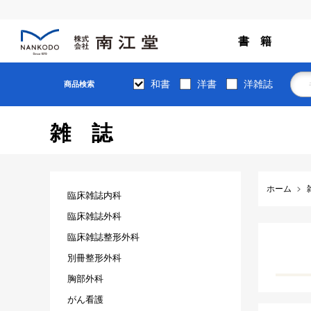
書 籍
和書
洋書
洋雑誌
商品検索
雑誌
ホーム
臨床雑誌内科
臨床雑誌外科
臨床雑誌整形外科
別冊整形外科
胸部外科
がん看護