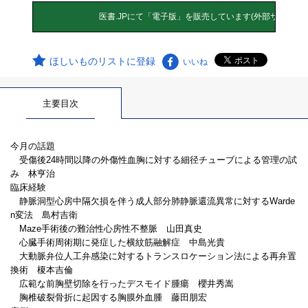
ほしいものリストに登録
いいね
主要目次
今月の話題
受傷後24時間以降の外傷性血胸に対する細径チューブによる管理の試
み 林亨治
臨床経験
静脈洞型心房中隔欠損を伴う成人部分肺静脈還流異常に対するWarde
n変法 島村吉衛
Maze手術後の難治性心房性不整脈 山田真史
心臓手術周術期に発症した横紋筋融解症 中島光貴
大動脈弁位人工弁感染に対するトランスロケーション法による再弁置
換術 榎本吉倫
広範な前胸壁切除を行ったデスモイド腫瘍 櫻井秀嵩
胸椎破裂骨折に起因する胸膜外血腫 藤田朋宏