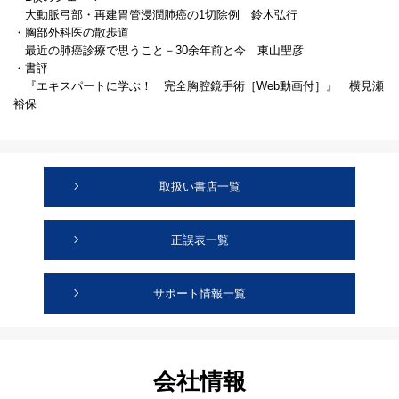
大動脈弓部・再建胃管浸潤肺癌の1切除例 鈴木弘行
・胸部外科医の散歩道
最近の肺癌診療で思うこと－30余年前と今 東山聖彦
・書評
『エキスパートに学ぶ！ 完全胸腔鏡手術［Web動画付］』 横見瀬
裕保
取扱い書店一覧
正誤表一覧
サポート情報一覧
会社情報