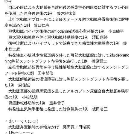
症例
自己心膜による大動脈弁再建術後の感染性心内膜炎に対するウシ心膜
を使用した再弁再建術の1例 鈴木耕太郎
上行大動脈アプローチによる経カテーテル的大動脈弁置換術後に脾梗
塞を認めた1例 阪口仁寿
冠状動脈バイパス術後のamiodarone誘発心室頻拍の1例 小曳純平
巨大冠状動脈瘤を伴う冠状動脈肺動脈瘻の1例 澤田康裕
術中診断によりハイブリッドで治療できた梅毒性大動脈瘤の1例 鈴
木登士彦
特発性血小板減少性紫斑病を伴った弓部大動脈瘤に対して2枝debranc
hing胸部ステントグラフト内挿術を施行した1例 榊原賢士
左椎骨動脈起始異常を伴う慢性解離性大動脈瘤に対するステントグラ
フト内挿術の1例 田中郁信
大動脈解離術後の灌流障害に対し胸部ステントグラフト内挿術を要し
た1例 森住誠
大動脈基部の組織黒変症を呈したアルカプトン尿症合併大動脈弁狭窄
症の1例 小松弘明
胃癌肺転移切除の1例 室井貴子
特発性血気胸手術後に発症した対側気胸の1例 坂田省三
・まい・てくにっく
大動脈弁置換時の弁輪糸かけ 縄田寛／田端実
・1枚のシェーマ