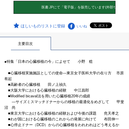
ほしいものリストに登録
いいね
主要目次
●特集「日本の心臓移植の今」によせて 小野 稔
■心臓移植実施施設としての使命―東京女子医科大学の在り方 市原
有起
■高齢者の心臓移植 田ノ上禎久
■大阪大学における心臓移植の経験 中江昌郎
■Modified bicaval法を用いた心臓移植20年の成績
―サイズミスマッチドナーからの移植の最適化をめざして 甲斐
沼 尚
■東京大学における心臓移植の経験および今後の課題 尭天孝之
■わが国における心臓移植のこれからの発展に向けて 布田伸一
■心停止ドナー（DCD）からの心臓移植をわれわれはどう考えるか