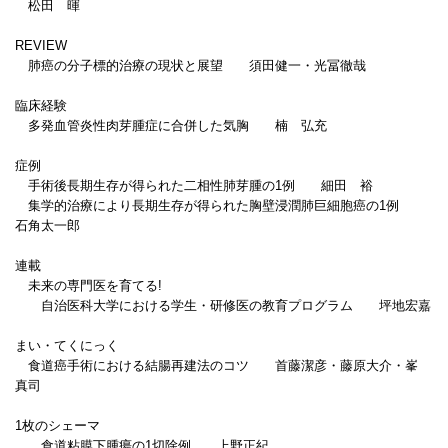
松田 暉
REVIEW
肺癌の分子標的治療の現状と展望 須田健一・光冨徹哉
臨床経験
多発血管炎性肉芽腫症に合併した気胸 楠 弘充
症例
手術後長期生存が得られた二相性肺芽腫の1例 細田 裕
集学的治療により長期生存が得られた胸壁浸潤肺巨細胞癌の1例
石角太一郎
連載
未来の専門医を育てる!
自治医科大学における学生・研修医の教育プログラム 坪地宏嘉
まい・てくにっく
食道癌手術における結腸再建法のコツ 首藤潔彦・藤原大介・峯
真司
1枚のシェーマ
食道粘膜下腫瘍の1切除例 上野正紀