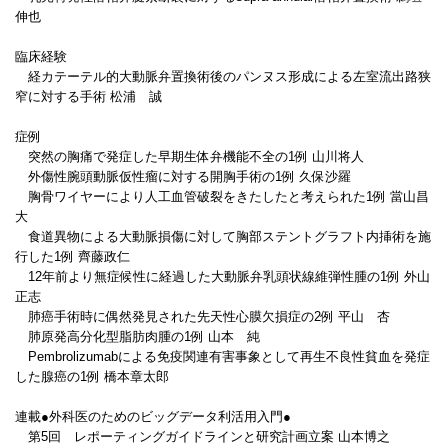
伸也
臨床経験
経カテーテル的大動脈弁置換術後のパンヌス形成による左室流出路狭
窄に対する手術 松浦 誠
症例
突然の胸痛で発症した早期生体弁機能不全の1例 山川将人
外傷性腕頭動脈仮性瘤に対する開胸手術の1例 久保沙羅
胸骨ワイヤーにより人工血管破裂をきたしたと考えられた1例 當山昌
大
食道異物による大動脈損傷に対して胸部ステントグラフト内挿術を施
行した1例 齊藤政仁
12年前より無症候性に経過した大動脈弁乳頭状線維弾性腫の1例 外山
正志
肺癌手術時に偶然発見された先天性心膜欠損症の2例 平山 杏
肺原発高分化型脂肪肉腫の1例 山本 純
Pembrolizumabによる免疫関連有害事象として再生不良性貧血を発症
した腺癌の1例 橋本章太郎
連載●外科医のためのビッグデータ利活用入門●
第5回 レポーティングガイドラインと研究計画立案 山本博之