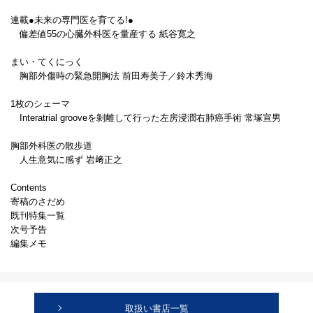
連載●未来の専門医を育てる!●
偏差値55の心臓外科医を量産する 紙谷寛之
まい・てくにっく
胸部外傷時の緊急開胸法 前田寿美子／鈴木秀海
1枚のシェーマ
Interatrial grooveを剝離して行った左房浸潤右肺癌手術 常塚宣男
胸部外科医の散歩道
人生意気に感ず 岩﨑正之
Contents
寄稿のさだめ
既刊特集一覧
次号予告
編集メモ
取扱い書店一覧