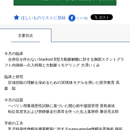
ほしいものリストに登録
いいね
主要目次
今月の臨床
合併症を伴わないStanford B型大動脈解離に対する胸部ステントグラ
フト内挿術―介入時期と大動脈リモデリング 大澤いくみ
臨床と研究
区域切除の理解を深めるための3D実体モデルを用いた医学教育 髙
森 聡
今月の話題
ヘパリン用量感受性試験に基づいた開心術中凝固管理 君島俊祐
転位気管支および肺静脈走行異常を伴った右上葉肺癌 勝谷亮太郎
手術の工夫
乳児特発性僧帽弁腱索断裂に対するsupra-annular僧帽弁置換術 鵜垣