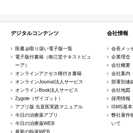
デジタルコンテンツ
会社情報
医書.jp取り扱い電子版一覧
会長メッ
電子版付書籍（南江堂テキストビュ
企業理念
ーア）
会社概要
オンラインアクセス権付き書籍
会社案内
オンラインJournal法人サービス
部署別連
オンラインBook法人サービス
会社地図
Zygote（ザイゴット）
採用情報
アプリ版 当直医実践マニュアル
ISMS基
今日の治療薬アプリ
弊社著作
今日の治療薬WEB
いて
最新の臨床WEB