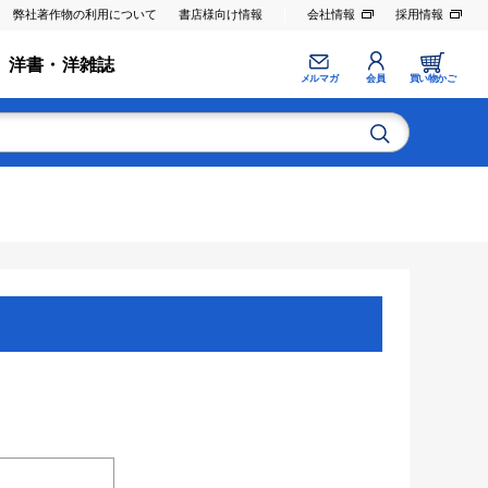
弊社著作物の利用について
書店様向け情報
会社情報
採用情報
洋書・洋雑誌
メルマガ
会員
買い物かご
。