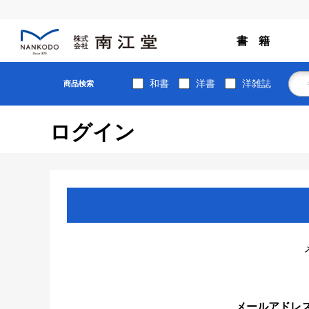
書 籍
和書
洋書
洋雑誌
商品検索
ログイン
メールアドレ