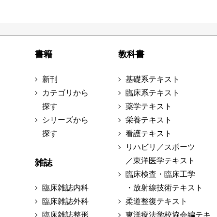
書籍
教科書
新刊
基礎系テキスト
カテゴリから
臨床系テキスト
探す
薬学テキスト
シリーズから
栄養テキスト
探す
看護テキスト
リハビリ／スポーツ
／東洋医学テキスト
雑誌
臨床検査・臨床工学
臨床雑誌内科
・放射線技術テキスト
臨床雑誌外科
柔道整復テキスト
臨床雑誌整形
東洋療法学校協会編テキ