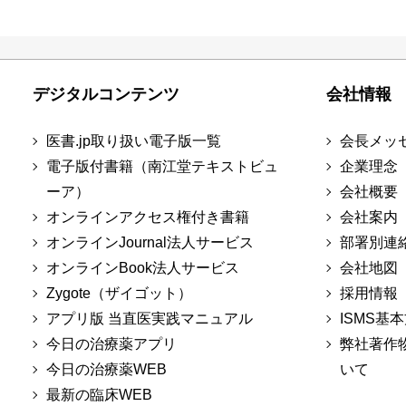
デジタルコンテンツ
会社情報
医書.jp取り扱い電子版一覧
会長メッ
電子版付書籍（南江堂テキストビュ
企業理念
ーア）
会社概要
オンラインアクセス権付き書籍
会社案内
オンラインJournal法人サービス
部署別連
オンラインBook法人サービス
会社地図
Zygote（ザイゴット）
採用情報
アプリ版 当直医実践マニュアル
ISMS基
今日の治療薬アプリ
弊社著作
今日の治療薬WEB
いて
最新の臨床WEB