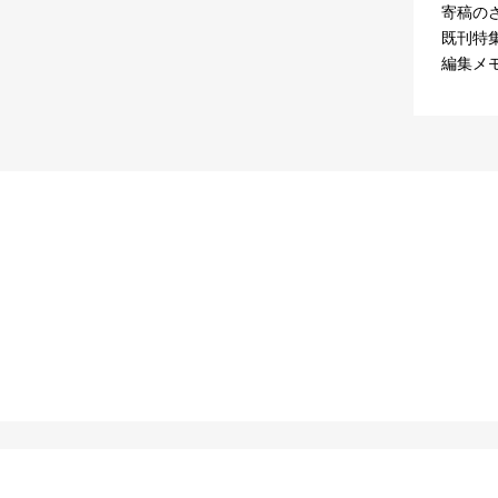
寄稿の
既刊特
編集メ