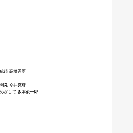
成績 高橋秀臣
開発 今井克彦
をめざして 坂本俊一郎