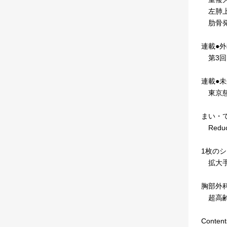
左肺上
肋骨発
連載●
第3回
連載●未
東京慈
まい・
Redu
1枚の
拡大手
胸部外
超高齢
Content