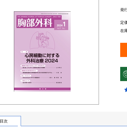
発
定
在
目次