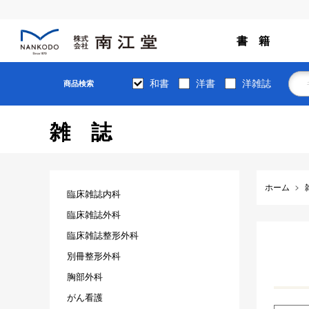
書 籍
和書
洋書
洋雑誌
商品検索
雑誌
ホーム
臨床雑誌内科
臨床雑誌外科
臨床雑誌整形外科
別冊整形外科
胸部外科
がん看護