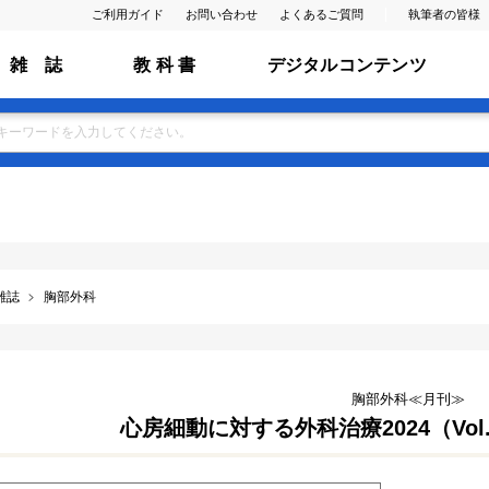
ご利用ガイド
お問い合わせ
よくあるご質問
執筆者の皆様
雑 誌
教 科 書
デジタルコンテンツ
雑誌
胸部外科
胸部外科≪月刊≫
心房細動に対する外科治療2024（Vol.7