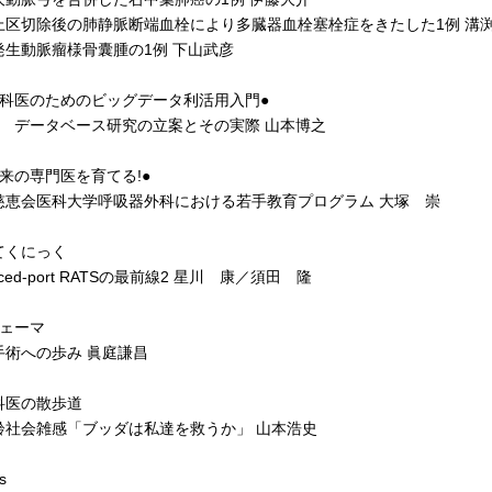
区切除後の肺静脈断端血栓により多臓器血栓塞栓症をきたした1例 溝
生動脈瘤様骨囊腫の1例 下山武彦
外科医のためのビッグデータ利活用入門●
 データベース研究の立案とその実際 山本博之
来の専門医を育てる!●
恵会医科大学呼吸器外科における若手教育プログラム 大塚 崇
てくにっく
ced-port RATSの最前線2 星川 康／須田 隆
シェーマ
術への歩み 眞庭謙昌
科医の散歩道
社会雑感「ブッダは私達を救うか」 山本浩史
s