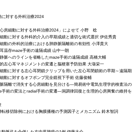
に対する外科治療2024
心房細動に対する外科治療2024」によせて 小野 稔
細動に対する外科的介入の早期成績と適切な術式選択 伊佐秀貴
細動の外科的治療における肺静脈隔離術の有効性 小澤貴大
耳温存maze手術の遠隔成績 山中一朗
静脈へのラインを省略したmaze手術の遠隔成績 高橋大輔
的左心耳マネジメントの変遷と脳梗塞予防効果 大塲栄一
細動に対する左心耳閉鎖クリップを用いた左心耳閉鎖術の早期～遠隔期
細動に対するオフポンプ完全鏡視下手術 佐藤俊輔
脈隔離で消失する心房細動を見分ける―簡易術中電気生理学的検査法の
e手術の変法とradial手術の変遷―洞調律回復と生理的心房興奮の維持
験
転移切除例における胸膜播種の予測因子とメカニズム 鈴木智詞
動脈弓を合併した右中葉肺癌の1例 伊藤大介