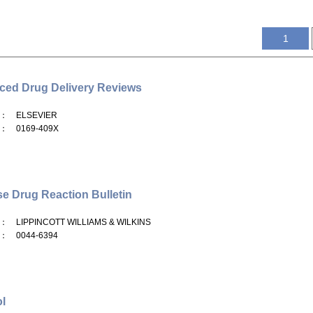
1
ed Drug Delivery Reviews
： ELSEVIER
： 0169-409X
e Drug Reaction Bulletin
： LIPPINCOTT WILLIAMS & WILKINS
： 0044-6394
l