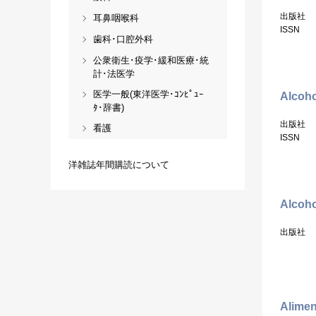
出版社
耳鼻咽喉科
ISSN
歯科･口腔外科
公衆衛生･疫学･緩和医療･統
計･法医学
医学一般(東洋医学･ｺﾝﾋﾟｭｰ
Alcoho
ﾀ･辞書)
出版社
看護
ISSN
洋雑誌年間購読について
Alcoho
出版社
Alimen