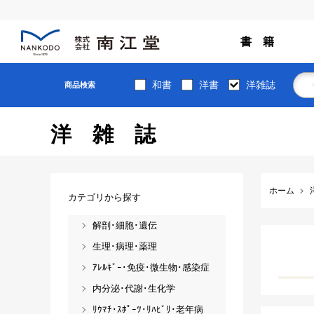
書 籍
和書
洋書
洋雑誌
商品検索
洋雑誌
ホーム
カテゴリから探す
解剖･細胞･遺伝
生理･病理･薬理
ｱﾚﾙｷﾞｰ･免疫･微生物･感染症
内分泌･代謝･生化学
ﾘｳﾏﾁ･ｽﾎﾟｰﾂ･ﾘﾊﾋﾞﾘ･老年病