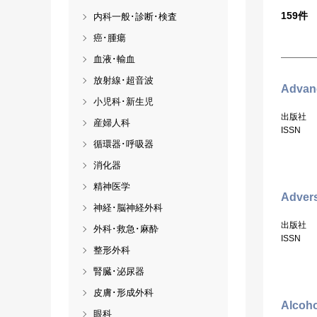
159
件
内科一般･診断･検査
癌･腫瘍
血液･輸血
放射線･超音波
Advanc
小児科･新生児
出版社
産婦人科
ISSN
循環器･呼吸器
消化器
精神医学
Advers
神経･脳神経外科
出版社
外科･救急･麻酔
ISSN
整形外科
腎臓･泌尿器
皮膚･形成外科
Alcoho
眼科