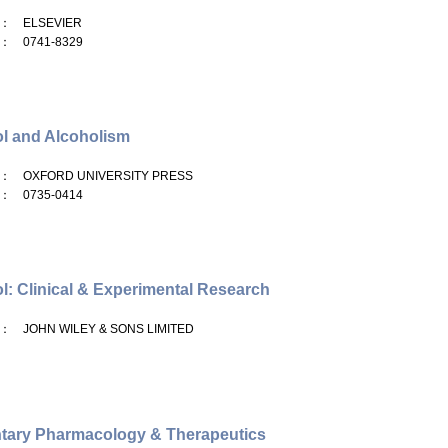
： ELSEVIER
： 0741-8329
l and Alcoholism
： OXFORD UNIVERSITY PRESS
： 0735-0414
l: Clinical & Experimental Research
： JOHN WILEY & SONS LIMITED
tary Pharmacology & Therapeutics