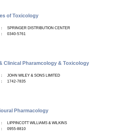
es of Toxicology
： SPRINGER DISTRIBUTION CENTER
： 0340-5761
& Clinical Pharamcology & Toxicology
： JOHN WILEY & SONS LIMITED
： 1742-7835
ioural Pharmacology
： LIPPINCOTT WILLIAMS & WILKINS
： 0955-8810