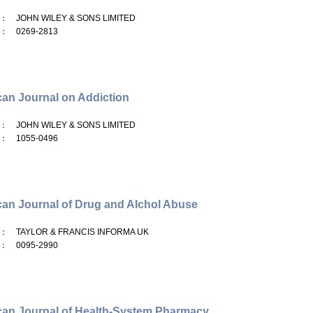
： JOHN WILEY & SONS LIMITED
： 0269-2813
an Journal on Addiction
： JOHN WILEY & SONS LIMITED
： 1055-0496
an Journal of Drug and Alchol Abuse
： TAYLOR & FRANCIS INFORMA UK
： 0095-2990
an Journal of Health-System Pharmacy