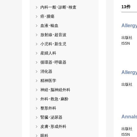
13
件
内科一般･診断･検査
癌･腫瘍
Allerg
血液･輸血
放射線･超音波
出版社
ISSN
小児科･新生児
産婦人科
循環器･呼吸器
消化器
Allerg
精神医学
出版社
神経･脳神経外科
外科･救急･麻酔
整形外科
Annals
腎臓･泌尿器
皮膚･形成外科
出版社
ISSN
眼科