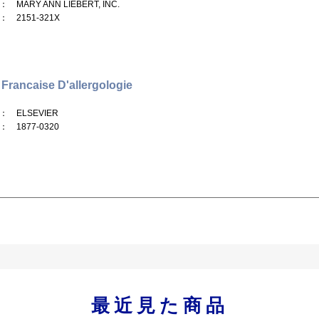
： MARY ANN LIEBERT, INC.
： 2151-321X
Francaise D'allergologie
： ELSEVIER
： 1877-0320
最近見た商品