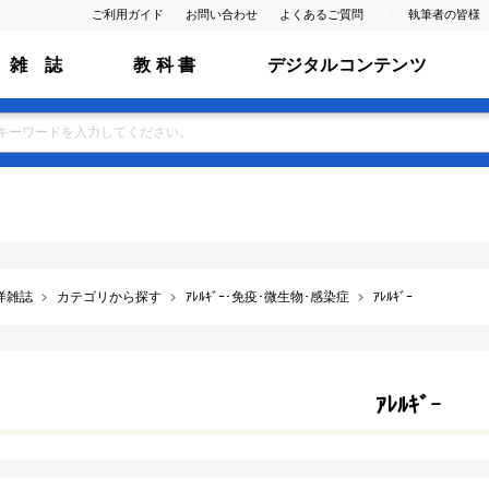
ご利用ガイド
お問い合わせ
よくあるご質問
執筆者の皆様
雑 誌
教 科 書
デジタルコンテンツ
洋雑誌
カテゴリから探す
ｱﾚﾙｷﾞｰ･免疫･微生物･感染症
ｱﾚﾙｷﾞｰ
ｱﾚﾙｷﾞｰ