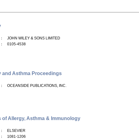
y
： JOHN WILEY & SONS LIMITED
： 0105-4538
y and Asthma Proceedings
： OCEANSIDE PUBLICATIONS, INC.
 of Allergy, Asthma & Immunology
： ELSEVIER
： 1081-1206