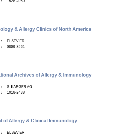
： 1528-4050
logy & Allergy Clinics of North America
： ELSEVIER
： 0889-8561
ational Archives of Allergy & Immunology
： S. KARGER AG
： 1018-2438
l of Allergy & Clinical Immunology
： ELSEVIER