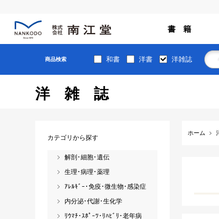
書 籍
和書
洋書
洋雑誌
商品検索
洋雑誌
ホーム
カテゴリから探す
解剖･細胞･遺伝
生理･病理･薬理
ｱﾚﾙｷﾞｰ･免疫･微生物･感染症
内分泌･代謝･生化学
ﾘｳﾏﾁ･ｽﾎﾟｰﾂ･ﾘﾊﾋﾞﾘ･老年病