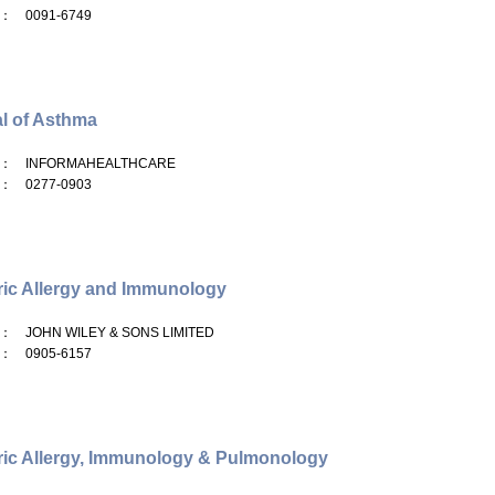
： 0091-6749
l of Asthma
： INFORMAHEALTHCARE
： 0277-0903
ric Allergy and Immunology
： JOHN WILEY & SONS LIMITED
： 0905-6157
ric Allergy, Immunology & Pulmonology