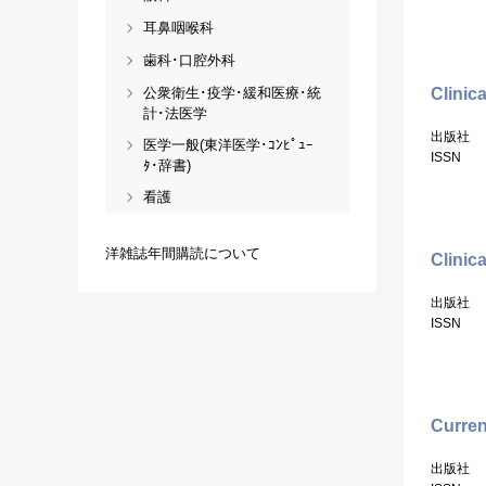
耳鼻咽喉科
歯科･口腔外科
公衆衛生･疫学･緩和医療･統
Clinic
計･法医学
出版社
医学一般(東洋医学･ｺﾝﾋﾟｭｰ
ISSN
ﾀ･辞書)
看護
洋雑誌年間購読について
Clinic
出版社
ISSN
Curren
出版社