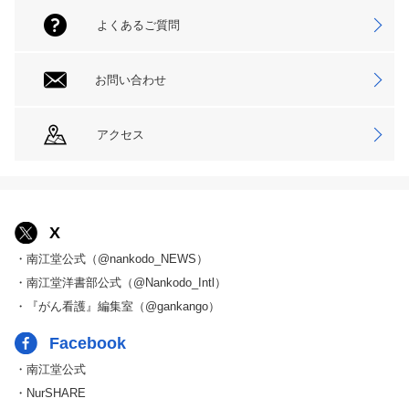
よくあるご質問
お問い合わせ
アクセス
X
・南江堂公式（@nankodo_NEWS）
・南江堂洋書部公式（@Nankodo_Intl）
・『がん看護』編集室（@gankango）
Facebook
・南江堂公式
・NurSHARE