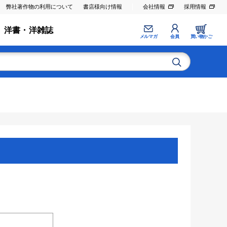
弊社著作物の利用について
書店様向け情報
会社情報
採用情報
洋書・洋雑誌
メルマガ
会員
買い物かご
。