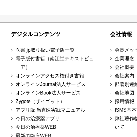
デジタルコンテンツ
会社情報
医書.jp取り扱い電子版一覧
会長メッ
電子版付書籍（南江堂テキストビュ
企業理念
ーア）
会社概要
オンラインアクセス権付き書籍
会社案内
オンラインJournal法人サービス
部署別連
オンラインBook法人サービス
会社地図
Zygote（ザイゴット）
採用情報
アプリ版 当直医実践マニュアル
ISMS基
今日の治療薬アプリ
弊社著作
今日の治療薬WEB
いて
最新の臨床WEB