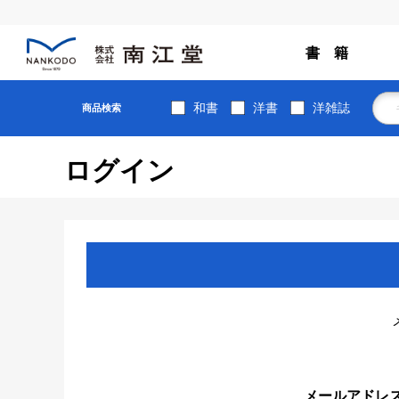
書 籍
和書
洋書
洋雑誌
商品検索
ログイン
メールアドレ