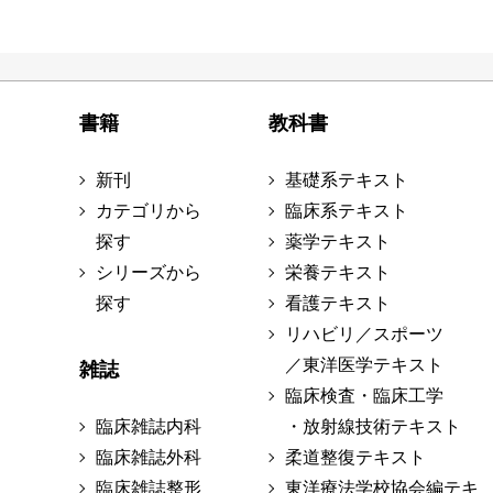
書籍
教科書
新刊
基礎系テキスト
カテゴリから
臨床系テキスト
探す
薬学テキスト
シリーズから
栄養テキスト
探す
看護テキスト
リハビリ／スポーツ
／東洋医学テキスト
雑誌
臨床検査・臨床工学
臨床雑誌内科
・放射線技術テキスト
臨床雑誌外科
柔道整復テキスト
臨床雑誌整形
東洋療法学校協会編テキ