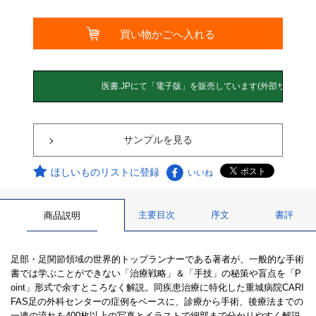
サンプルを見る
ほしいものリストに登録
いいね
主要目次
序文
書評
商品説明
足部・足関節領域の世界的トップランナーである著者が、一般的な手術
書では学ぶことができない「治療戦略」＆「手技」の秘策や盲点を「P
oint」形式で余すところなく解説。同疾患治療に特化した重城病院CARI
FAS足の外科センターの症例をベースに、診療から手術、後療法までの
一連の流れを400枚以上の写真とイラストで細部まで分かりやすく解説