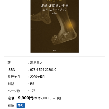
著
: 高尾昌人
ISBN
: 978-4-524-22801-0
発行年月
: 2020年5月
判型
: B5
ページ数
: 176
9,900円
定価
(本体9,000円 ＋ 税)
在庫