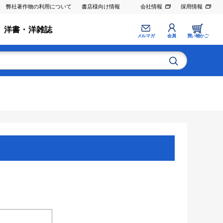
弊社著作物の利用について
書店様向け情報
会社情報
採用情報
洋書・洋雑誌
メルマガ
会員
買い物かご
。