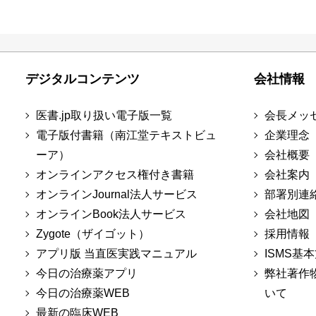
デジタルコンテンツ
会社情報
医書.jp取り扱い電子版一覧
会長メッ
電子版付書籍（南江堂テキストビュ
企業理念
ーア）
会社概要
オンラインアクセス権付き書籍
会社案内
オンラインJournal法人サービス
部署別連
オンラインBook法人サービス
会社地図
Zygote（ザイゴット）
採用情報
アプリ版 当直医実践マニュアル
ISMS基
今日の治療薬アプリ
弊社著作
今日の治療薬WEB
いて
最新の臨床WEB