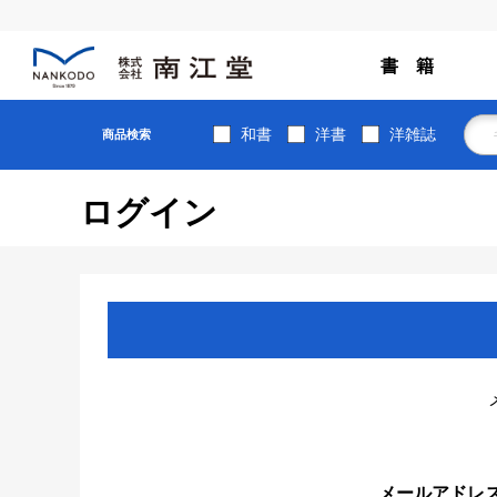
書 籍
和書
洋書
洋雑誌
商品検索
ログイン
メールアドレ