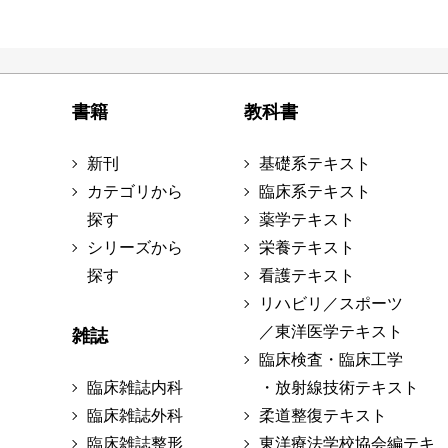
書籍
教科書
新刊
基礎系テキスト
カテゴリから
臨床系テキスト
探す
薬学テキスト
シリーズから
栄養テキスト
探す
看護テキスト
リハビリ／スポーツ
／東洋医学テキスト
雑誌
臨床検査・臨床工学
臨床雑誌内科
・放射線技術テキスト
臨床雑誌外科
柔道整復テキスト
臨床雑誌整形
東洋療法学校協会編テキ