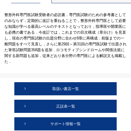
整形外科専門医試験受験者の必読書．専門医試験のための参考書として
のみならず，定期的に改訂を重ねることで，整形外科専門医として必要
な知識が学べる最高レベルのテキストとなっており，指導医や開業医に
も必携の書である．今改訂では，これまでの目次構成（章分け）を見直
し，現在の専門医試験の出題分野に合わせ8章に再構成．前版までの一
般問題をすべて見直し，さらに第29回～第31回の専門医試験で出題され
た筆答試験問題358題を追加．ロコモティブシンドロームや関係法規に
関する新問題も追加．従来どおり各分野の専門医による解説文も掲載し
た．
取扱い書店一覧
正誤表一覧
サポート情報一覧