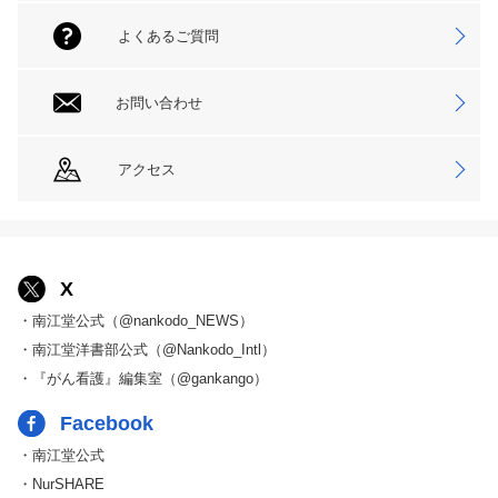
よくあるご質問
お問い合わせ
アクセス
X
・南江堂公式（@nankodo_NEWS）
・南江堂洋書部公式（@Nankodo_Intl）
・『がん看護』編集室（@gankango）
Facebook
・南江堂公式
・NurSHARE