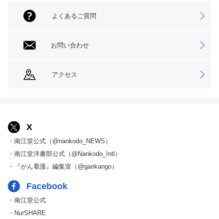
よくあるご質問
お問い合わせ
アクセス
X
・南江堂公式（@nankodo_NEWS）
・南江堂洋書部公式（@Nankodo_Intl）
・『がん看護』編集室（@gankango）
Facebook
・南江堂公式
・NurSHARE