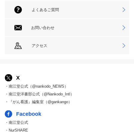
よくあるご質問
お問い合わせ
アクセス
X
・南江堂公式（@nankodo_NEWS）
・南江堂洋書部公式（@Nankodo_Intl）
・『がん看護』編集室（@gankango）
Facebook
・南江堂公式
・NurSHARE