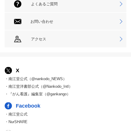
よくあるご質問
お問い合わせ
アクセス
X
・南江堂公式（@nankodo_NEWS）
・南江堂洋書部公式（@Nankodo_Intl）
・『がん看護』編集室（@gankango）
Facebook
・南江堂公式
・NurSHARE