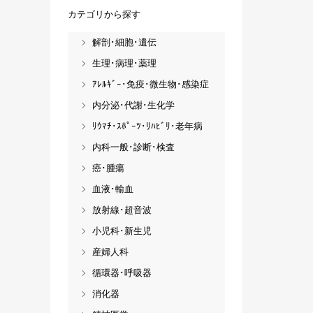
カテゴリから探す
解剖･細胞･遺伝
生理･病理･薬理
ｱﾚﾙｷﾞｰ･免疫･微生物･感染症
内分泌･代謝･生化学
ﾘｳﾏﾁ･ｽﾎﾟｰﾂ･ﾘﾊﾋﾞﾘ･老年病
内科一般･診断･検査
癌･腫瘍
血液･輸血
放射線･超音波
小児科･新生児
産婦人科
循環器･呼吸器
消化器