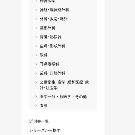
精神医学
神経･脳神経外科
外科･救急･麻酔
整形外科
腎臓･泌尿器
皮膚･形成外科
眼科
耳鼻咽喉科
歯科･口腔外科
公衆衛生･疫学･緩和医療･統
計･法医学
医学一般・獣医学・その他
看護
近刊書一覧
シリーズから探す