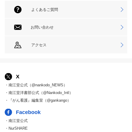
よくあるご質問
お問い合わせ
アクセス
X
・南江堂公式（@nankodo_NEWS）
・南江堂洋書部公式（@Nankodo_Intl）
・『がん看護』編集室（@gankango）
Facebook
・南江堂公式
・NurSHARE