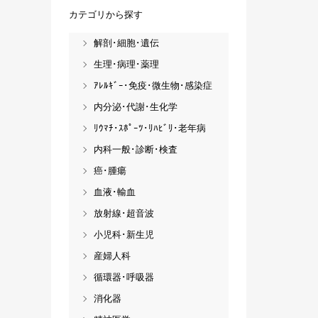
カテゴリから探す
解剖･細胞･遺伝
生理･病理･薬理
ｱﾚﾙｷﾞｰ･免疫･微生物･感染症
内分泌･代謝･生化学
ﾘｳﾏﾁ･ｽﾎﾟｰﾂ･ﾘﾊﾋﾞﾘ･老年病
内科一般･診断･検査
癌･腫瘍
血液･輸血
放射線･超音波
小児科･新生児
産婦人科
循環器･呼吸器
消化器