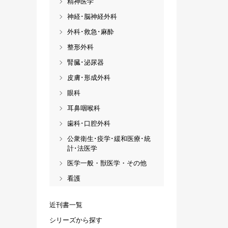
精神医学
神経･脳神経外科
外科･救急･麻酔
整形外科
腎臓･泌尿器
皮膚･形成外科
眼科
耳鼻咽喉科
歯科･口腔外科
公衆衛生･疫学･緩和医療･統
計･法医学
医学一般・獣医学・その他
看護
近刊書一覧
シリーズから探す