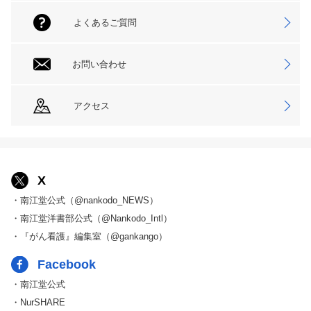
よくあるご質問
お問い合わせ
アクセス
X
・南江堂公式（@nankodo_NEWS）
・南江堂洋書部公式（@Nankodo_Intl）
・『がん看護』編集室（@gankango）
Facebook
・南江堂公式
・NurSHARE