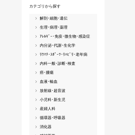
カテゴリから探す
解剖･細胞･遺伝
生理･病理･薬理
ｱﾚﾙｷﾞｰ･免疫･微生物･感染症
内分泌･代謝･生化学
ﾘｳﾏﾁ･ｽﾎﾟｰﾂ･ﾘﾊﾋﾞﾘ･老年病
内科一般･診断･検査
癌･腫瘍
血液･輸血
放射線･超音波
小児科･新生児
産婦人科
循環器･呼吸器
消化器