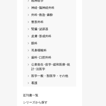
精神医学
神経･脳神経外科
外科･救急･麻酔
整形外科
腎臓･泌尿器
皮膚･形成外科
眼科
耳鼻咽喉科
歯科･口腔外科
公衆衛生･疫学･緩和医療･統
計･法医学
医学一般・獣医学・その他
看護
近刊書一覧
シリーズから探す