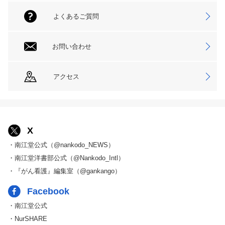
よくあるご質問
お問い合わせ
アクセス
X
・南江堂公式（@nankodo_NEWS）
・南江堂洋書部公式（@Nankodo_Intl）
・『がん看護』編集室（@gankango）
Facebook
・南江堂公式
・NurSHARE