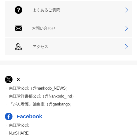
よくあるご質問
お問い合わせ
アクセス
X
・南江堂公式（@nankodo_NEWS）
・南江堂洋書部公式（@Nankodo_Intl）
・『がん看護』編集室（@gankango）
Facebook
・南江堂公式
・NurSHARE