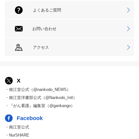
よくあるご質問
お問い合わせ
アクセス
X
・南江堂公式（@nankodo_NEWS）
・南江堂洋書部公式（@Nankodo_Intl）
・『がん看護』編集室（@gankango）
Facebook
・南江堂公式
・NurSHARE