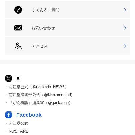
よくあるご質問
お問い合わせ
アクセス
X
・南江堂公式（@nankodo_NEWS）
・南江堂洋書部公式（@Nankodo_Intl）
・『がん看護』編集室（@gankango）
Facebook
・南江堂公式
・NurSHARE