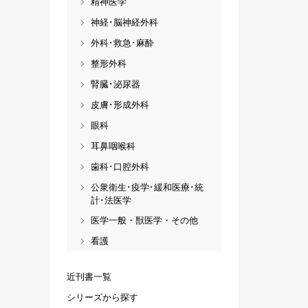
精神医学
神経･脳神経外科
外科･救急･麻酔
整形外科
腎臓･泌尿器
皮膚･形成外科
眼科
耳鼻咽喉科
歯科･口腔外科
公衆衛生･疫学･緩和医療･統
計･法医学
医学一般・獣医学・その他
看護
近刊書一覧
シリーズから探す