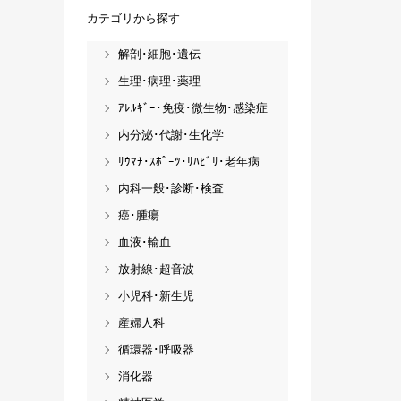
カテゴリから探す
解剖･細胞･遺伝
生理･病理･薬理
ｱﾚﾙｷﾞｰ･免疫･微生物･感染症
内分泌･代謝･生化学
ﾘｳﾏﾁ･ｽﾎﾟｰﾂ･ﾘﾊﾋﾞﾘ･老年病
内科一般･診断･検査
癌･腫瘍
血液･輸血
放射線･超音波
小児科･新生児
産婦人科
循環器･呼吸器
消化器