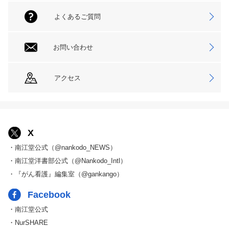
よくあるご質問
お問い合わせ
アクセス
X
・南江堂公式（@nankodo_NEWS）
・南江堂洋書部公式（@Nankodo_Intl）
・『がん看護』編集室（@gankango）
Facebook
・南江堂公式
・NurSHARE