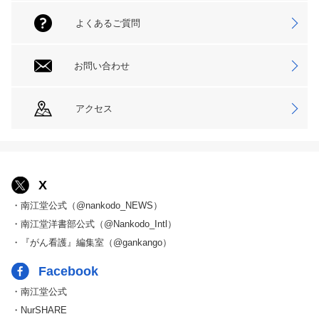
よくあるご質問
お問い合わせ
アクセス
X
・南江堂公式（@nankodo_NEWS）
・南江堂洋書部公式（@Nankodo_Intl）
・『がん看護』編集室（@gankango）
Facebook
・南江堂公式
・NurSHARE