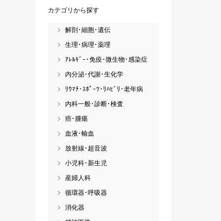
カテゴリから探す
解剖･細胞･遺伝
生理･病理･薬理
ｱﾚﾙｷﾞｰ･免疫･微生物･感染症
内分泌･代謝･生化学
ﾘｳﾏﾁ･ｽﾎﾟｰﾂ･ﾘﾊﾋﾞﾘ･老年病
内科一般･診断･検査
癌･腫瘍
血液･輸血
放射線･超音波
小児科･新生児
産婦人科
循環器･呼吸器
消化器