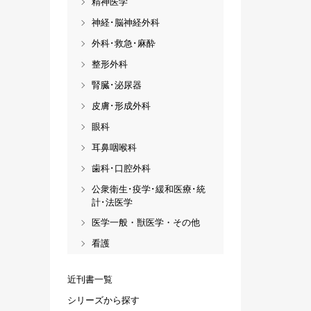
精神医学
神経･脳神経外科
外科･救急･麻酔
整形外科
腎臓･泌尿器
皮膚･形成外科
眼科
耳鼻咽喉科
歯科･口腔外科
公衆衛生･疫学･緩和医療･統
計･法医学
医学一般・獣医学・その他
看護
近刊書一覧
シリーズから探す