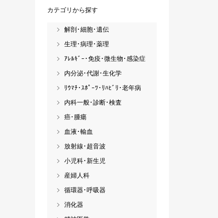
カテゴリから探す
解剖･細胞･遺伝
生理･病理･薬理
ｱﾚﾙｷﾞｰ･免疫･微生物･感染症
内分泌･代謝･生化学
ﾘｳﾏﾁ･ｽﾎﾟｰﾂ･ﾘﾊﾋﾞﾘ･老年病
内科一般･診断･検査
癌･腫瘍
血液･輸血
放射線･超音波
小児科･新生児
産婦人科
循環器･呼吸器
消化器