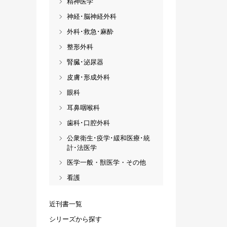
精神医学
神経･脳神経外科
外科･救急･麻酔
整形外科
腎臓･泌尿器
皮膚･形成外科
眼科
耳鼻咽喉科
歯科･口腔外科
公衆衛生･疫学･緩和医療･統
計･法医学
医学一般・獣医学・その他
看護
近刊書一覧
シリーズから探す