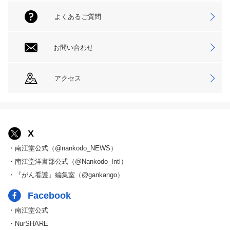
よくあるご質問
お問い合わせ
アクセス
X
・南江堂公式（@nankodo_NEWS）
・南江堂洋書部公式（@Nankodo_Intl）
・『がん看護』編集室（@gankango）
Facebook
・南江堂公式
・NurSHARE