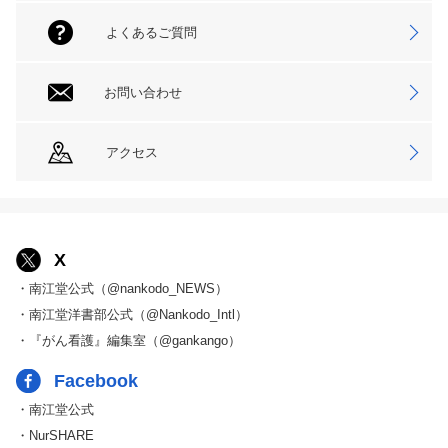
よくあるご質問
お問い合わせ
アクセス
X
・南江堂公式（@nankodo_NEWS）
・南江堂洋書部公式（@Nankodo_Intl）
・『がん看護』編集室（@gankango）
Facebook
・南江堂公式
・NurSHARE